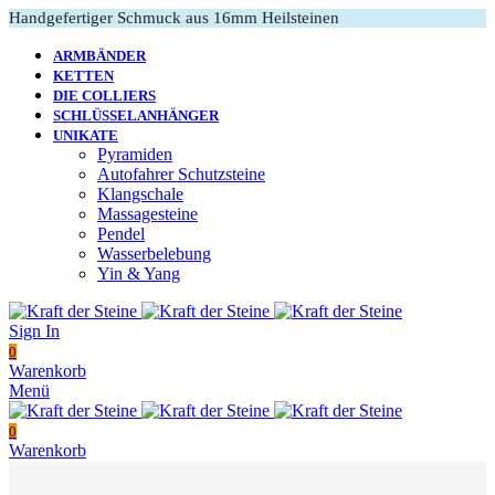
Handgefertiger Schmuck aus 16mm Heilsteinen
ARMBÄNDER
KETTEN
DIE COLLIERS
SCHLÜSSELANHÄNGER
UNIKATE
Pyramiden
Autofahrer Schutzsteine
Klangschale
Massagesteine
Pendel
Wasserbelebung
Yin & Yang
Sign In
0
Warenkorb
Menü
0
Warenkorb