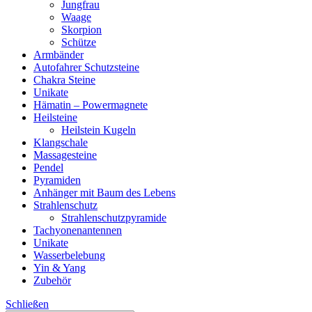
Jungfrau
Waage
Skorpion
Schütze
Armbänder
Autofahrer Schutzsteine
Chakra Steine
Unikate
Hämatin – Powermagnete
Heilsteine
Heilstein Kugeln
Klangschale
Massagesteine
Pendel
Pyramiden
Anhänger mit Baum des Lebens
Strahlenschutz
Strahlenschutzpyramide
Tachyonenantennen
Unikate
Wasserbelebung
Yin & Yang
Zubehör
Schließen