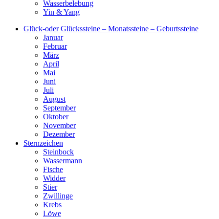
Wasserbelebung
Yin & Yang
Glück-oder Glückssteine – Monatssteine – Geburtssteine
Januar
Februar
März
April
Mai
Juni
Juli
August
September
Oktober
November
Dezember
Sternzeichen
Steinbock
Wassermann
Fische
Widder
Stier
Zwillinge
Krebs
Löwe