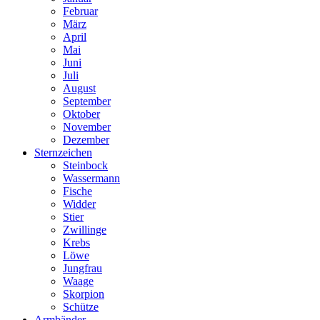
Februar
März
April
Mai
Juni
Juli
August
September
Oktober
November
Dezember
Sternzeichen
Steinbock
Wassermann
Fische
Widder
Stier
Zwillinge
Krebs
Löwe
Jungfrau
Waage
Skorpion
Schütze
Armbänder