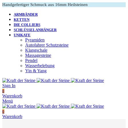
Handgefertiger Schmuck aus 16mm Heilsteinen
ARMBÄNDER
KETTEN
DIE COLLIERS
SCHLÜSSELANHÄNGER
UNIKATE
Pyramiden
Autofahrer Schutzsteine
Klangschale
Massagesteine
Pendel
Wasserbelebung
Yin & Yang
Sign In
0
Warenkorb
Menü
0
Warenkorb