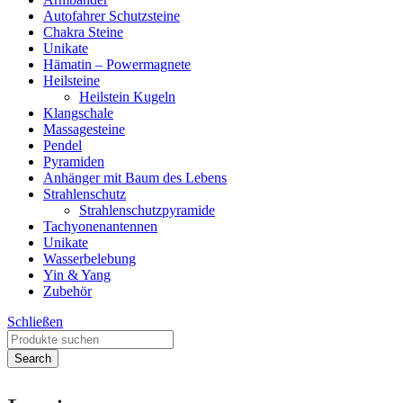
Autofahrer Schutzsteine
Chakra Steine
Unikate
Hämatin – Powermagnete
Heilsteine
Heilstein Kugeln
Klangschale
Massagesteine
Pendel
Pyramiden
Anhänger mit Baum des Lebens
Strahlenschutz
Strahlenschutzpyramide
Tachyonenantennen
Unikate
Wasserbelebung
Yin & Yang
Zubehör
Schließen
Search