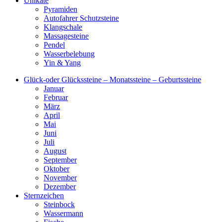
Unikate
Pyramiden
Autofahrer Schutzsteine
Klangschale
Massagesteine
Pendel
Wasserbelebung
Yin & Yang
Glück-oder Glückssteine – Monatssteine – Geburtssteine
Januar
Februar
März
April
Mai
Juni
Juli
August
September
Oktober
November
Dezember
Sternzeichen
Steinbock
Wassermann