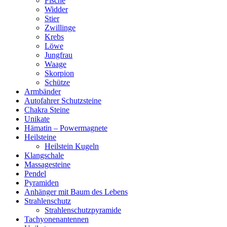
Fische
Widder
Stier
Zwillinge
Krebs
Löwe
Jungfrau
Waage
Skorpion
Schütze
Armbänder
Autofahrer Schutzsteine
Chakra Steine
Unikate
Hämatin – Powermagnete
Heilsteine
Heilstein Kugeln
Klangschale
Massagesteine
Pendel
Pyramiden
Anhänger mit Baum des Lebens
Strahlenschutz
Strahlenschutzpyramide
Tachyonenantennen