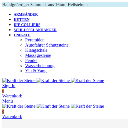
Handgefertiger Schmuck aus 16mm Heilsteinen
ARMBÄNDER
KETTEN
DIE COLLIERS
SCHLÜSSELANHÄNGER
UNIKATE
Pyramiden
Autofahrer Schutzsteine
Klangschale
Massagesteine
Pendel
Wasserbelebung
Yin & Yang
Sign In
0
Warenkorb
Menü
0
Warenkorb