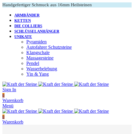
Handgefertiger Schmuck aus 16mm Heilsteinen
ARMBÄNDER
KETTEN
DIE COLLIERS
SCHLÜSSELANHÄNGER
UNIKATE
Pyramiden
Autofahrer Schutzsteine
Klangschale
Massagesteine
Pendel
Wasserbelebung
Yin & Yang
Sign In
0
Warenkorb
Menü
0
Warenkorb