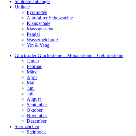
Schlüsselanhänger
Unikate
Pyramiden
Autofahrer Schutzsteine
Klangschale
Massagesteine
Pendel
Wasserbelebung
Yin & Yang
Glück-oder Glückssteine – Monatssteine – Geburtssteine
Januar
Februar
März
April
Mai
Juni
Juli
August
September
Oktober
November
Dezember
Sternzeichen
Steinbock