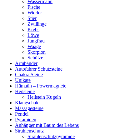
Wassermann
Fische
Widder
Stier
Zwillinge
Krebs
Löwe
Jungfrau
Waage
Skorpion
Schütze
Armbänder
Autofahrer Schutzsteine
Chakra Steine
Unikate
Hämatin – Powermagnete
Heilsteine
Heilstein Kugeln
Klangschale
Massagesteine
Pendel
Pyramiden
Anhänger mit Baum des Lebens
Strahlenschutz
Strahlenschutzpyramide