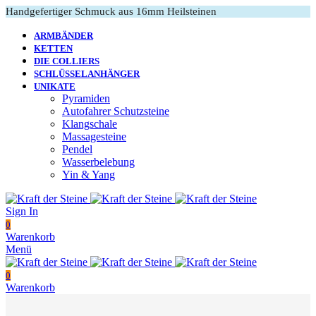
Handgefertiger Schmuck aus 16mm Heilsteinen
ARMBÄNDER
KETTEN
DIE COLLIERS
SCHLÜSSELANHÄNGER
UNIKATE
Pyramiden
Autofahrer Schutzsteine
Klangschale
Massagesteine
Pendel
Wasserbelebung
Yin & Yang
Sign In
0
Warenkorb
Menü
0
Warenkorb