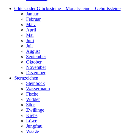
Glück-oder Glückssteine – Monatssteine – Geburtssteine
Januar
Februar
März
April
Mai
Juni
Juli
August
September
Oktober
November
Dezember
Sternzeichen
Steinbock
Wassermann
Fische
Widder
Stier
Zwillinge
Krebs
Löwe
Jungfrau
Waage