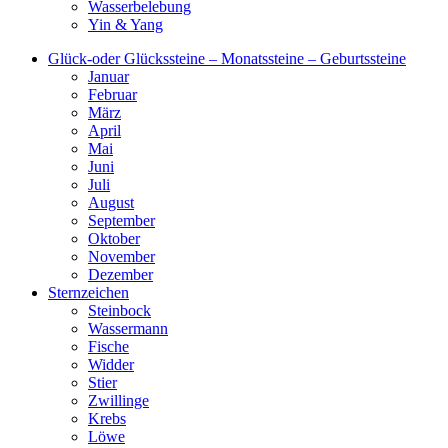
Wasserbelebung
Yin & Yang
Glück-oder Glückssteine – Monatssteine – Geburtssteine
Januar
Februar
März
April
Mai
Juni
Juli
August
September
Oktober
November
Dezember
Sternzeichen
Steinbock
Wassermann
Fische
Widder
Stier
Zwillinge
Krebs
Löwe