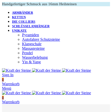
Handgefertiger Schmuck aus 16mm Heilsteinen
ARMBÄNDER
KETTEN
DIE COLLIERS
SCHLÜSSELANHÄNGER
UNIKATE
Pyramiden
Autofahrer Schutzsteine
Klangschale
Massagesteine
Pendel
Wasserbelebung
Yin & Yang
Sign In
0
Warenkorb
Menü
0
Warenkorb