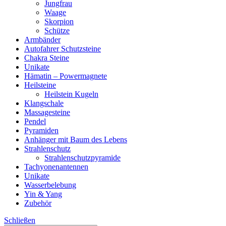
Jungfrau
Waage
Skorpion
Schütze
Armbänder
Autofahrer Schutzsteine
Chakra Steine
Unikate
Hämatin – Powermagnete
Heilsteine
Heilstein Kugeln
Klangschale
Massagesteine
Pendel
Pyramiden
Anhänger mit Baum des Lebens
Strahlenschutz
Strahlenschutzpyramide
Tachyonenantennen
Unikate
Wasserbelebung
Yin & Yang
Zubehör
Schließen