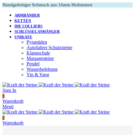
Handgefertiger Schmuck aus 16mm Heilsteinen
ARMBÄNDER
KETTEN
DIE COLLIERS
SCHLÜSSELANHÄNGER
UNIKATE
Pyramiden
Autofahrer Schutzsteine
Klangschale
Massagesteine
Pendel
Wasserbelebung
Yin & Yang
Sign In
0
Warenkorb
Menü
0
Warenkorb