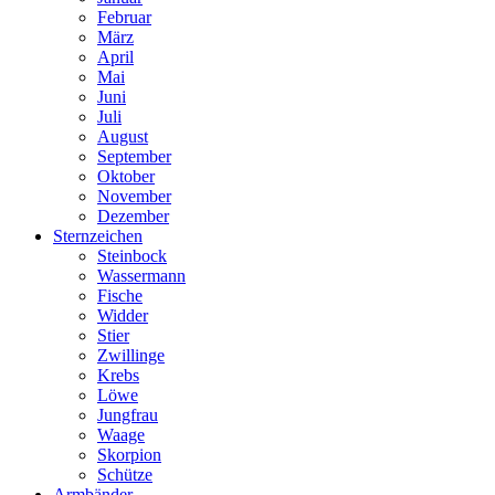
Februar
März
April
Mai
Juni
Juli
August
September
Oktober
November
Dezember
Sternzeichen
Steinbock
Wassermann
Fische
Widder
Stier
Zwillinge
Krebs
Löwe
Jungfrau
Waage
Skorpion
Schütze
Armbänder