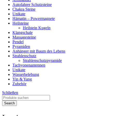
Autofahrer Schutzsteine
Chakra Steine
Unikate
Hämatin – Powermagnete
Heilsteine
Heilstein Kugeln
Klangschale
Massagesteine
Pendel
Pyramiden
Anhänger mit Baum des Lebens
Strahlenschutz
Strahlenschutzpyramide
Tachyonenantennen
Unikate
Wasserbelebung
Yin & Yang
Zubehör
Schließen
Search