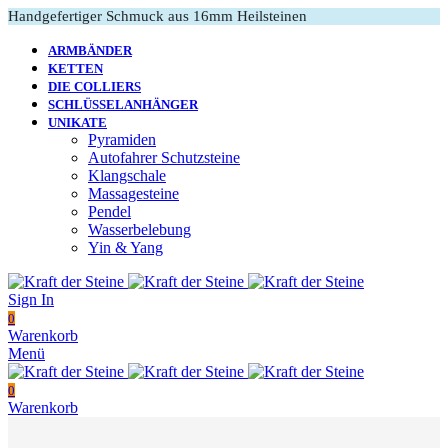
Handgefertiger Schmuck aus 16mm Heilsteinen
ARMBÄNDER
KETTEN
DIE COLLIERS
SCHLÜSSELANHÄNGER
UNIKATE
Pyramiden
Autofahrer Schutzsteine
Klangschale
Massagesteine
Pendel
Wasserbelebung
Yin & Yang
Sign In
0
Warenkorb
Menü
0
Warenkorb