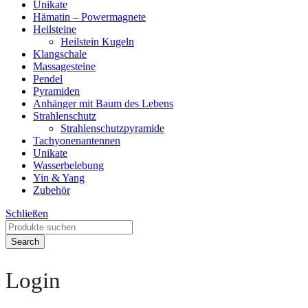
Unikate
Hämatin – Powermagnete
Heilsteine
Heilstein Kugeln
Klangschale
Massagesteine
Pendel
Pyramiden
Anhänger mit Baum des Lebens
Strahlenschutz
Strahlenschutzpyramide
Tachyonenantennen
Unikate
Wasserbelebung
Yin & Yang
Zubehör
Schließen
Search
Login