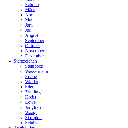
Februar
März
April
Mai
Juni
Juli
August
September
Oktober
November
Dezember
Sternzeichen
Steinbock
Wassermann
Fische
Widder
Stier
Zwillinge
Krebs
Löwe
Jungfrau
Waage
Skorpion
Schütze
Armbänder