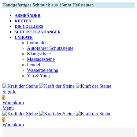
Handgefertiger Schmuck aus 16mm Heilsteinen
ARMBÄNDER
KETTEN
DIE COLLIERS
SCHLÜSSELANHÄNGER
UNIKATE
Pyramiden
Autofahrer Schutzsteine
Klangschale
Massagesteine
Pendel
Wasserbelebung
Yin & Yang
Sign In
0
Warenkorb
Menü
0
Warenkorb