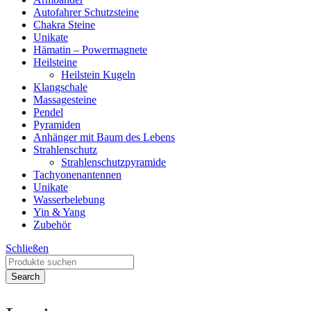
Autofahrer Schutzsteine
Chakra Steine
Unikate
Hämatin – Powermagnete
Heilsteine
Heilstein Kugeln
Klangschale
Massagesteine
Pendel
Pyramiden
Anhänger mit Baum des Lebens
Strahlenschutz
Strahlenschutzpyramide
Tachyonenantennen
Unikate
Wasserbelebung
Yin & Yang
Zubehör
Schließen
Search