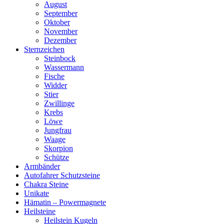
August
September
Oktober
November
Dezember
Sternzeichen
Steinbock
Wassermann
Fische
Widder
Stier
Zwillinge
Krebs
Löwe
Jungfrau
Waage
Skorpion
Schütze
Armbänder
Autofahrer Schutzsteine
Chakra Steine
Unikate
Hämatin – Powermagnete
Heilsteine
Heilstein Kugeln