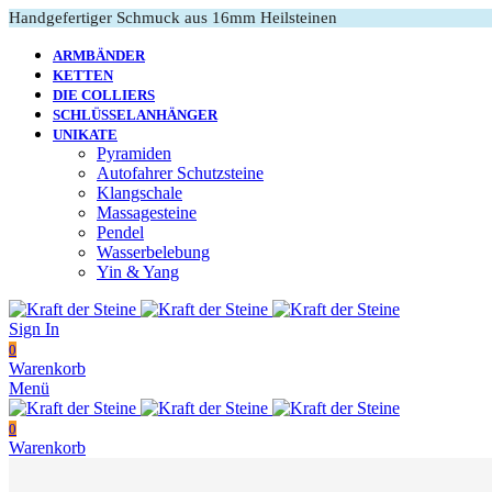
Handgefertiger Schmuck aus 16mm Heilsteinen
ARMBÄNDER
KETTEN
DIE COLLIERS
SCHLÜSSELANHÄNGER
UNIKATE
Pyramiden
Autofahrer Schutzsteine
Klangschale
Massagesteine
Pendel
Wasserbelebung
Yin & Yang
Sign In
0
Warenkorb
Menü
0
Warenkorb