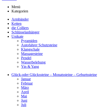
Menü
Kategorien
Armbänder
Ketten
die Colliers
Schlüsselanhänger
Unikate
Pyramiden
Autofahrer Schutzsteine
Klangschale
Massagesteine
Pendel
Wasserbelebung
Yin & Yang
Glück-oder Glückssteine – Monatssteine – Geburtssteine
Januar
Februar
März
April
Mai
Juni
Juli