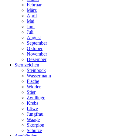
Februar
März
April
Mai
Juni
Juli
August
September
Oktober
November
Dezember
Sternzeichen
Steinbock
Wassermann
Fische
Widder
Stier
Zwillinge
Krebs
Löwe
Jungfrau
Waage
Skorpion
Schütze
Armbänder