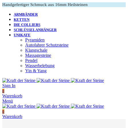
Handgefertiger Schmuck aus 16mm Heilsteinen
ARMBÄNDER
KETTEN
DIE COLLIERS
SCHLÜSSELANHÄNGER
UNIKATE
Pyramiden
Autofahrer Schutzsteine
Klangschale
Massagesteine
Pendel
Wasserbelebung
Yin & Yang
Sign In
0
Warenkorb
Menü
0
Warenkorb