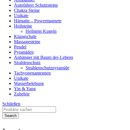
Autofahrer Schutzsteine
Chakra Steine
Unikate
Hämatin – Powermagnete
Heilsteine
Heilstein Kugeln
Klangschale
Massagesteine
Pendel
Pyramiden
Anhänger mit Baum des Lebens
Strahlenschutz
Strahlenschutzpyramide
Tachyonenantennen
Unikate
Wasserbelebung
Yin & Yang
Zubehör
Schließen
Search