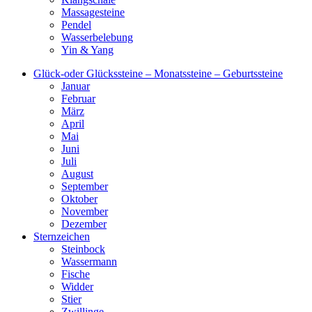
Massagesteine
Pendel
Wasserbelebung
Yin & Yang
Glück-oder Glückssteine – Monatssteine – Geburtssteine
Januar
Februar
März
April
Mai
Juni
Juli
August
September
Oktober
November
Dezember
Sternzeichen
Steinbock
Wassermann
Fische
Widder
Stier
Zwillinge