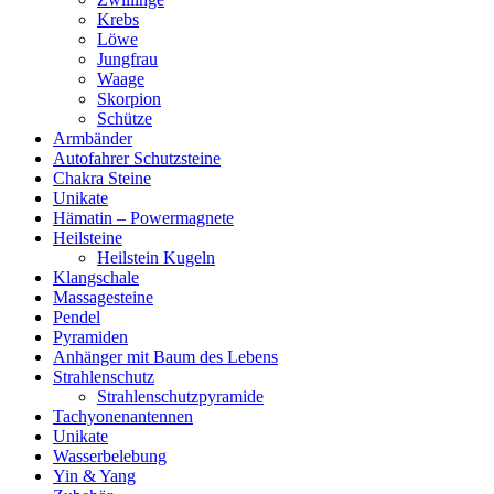
Krebs
Löwe
Jungfrau
Waage
Skorpion
Schütze
Armbänder
Autofahrer Schutzsteine
Chakra Steine
Unikate
Hämatin – Powermagnete
Heilsteine
Heilstein Kugeln
Klangschale
Massagesteine
Pendel
Pyramiden
Anhänger mit Baum des Lebens
Strahlenschutz
Strahlenschutzpyramide
Tachyonenantennen
Unikate
Wasserbelebung
Yin & Yang