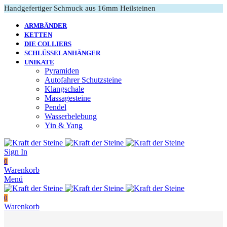
Handgefertiger Schmuck aus 16mm Heilsteinen
ARMBÄNDER
KETTEN
DIE COLLIERS
SCHLÜSSELANHÄNGER
UNIKATE
Pyramiden
Autofahrer Schutzsteine
Klangschale
Massagesteine
Pendel
Wasserbelebung
Yin & Yang
Sign In
0
Warenkorb
Menü
0
Warenkorb