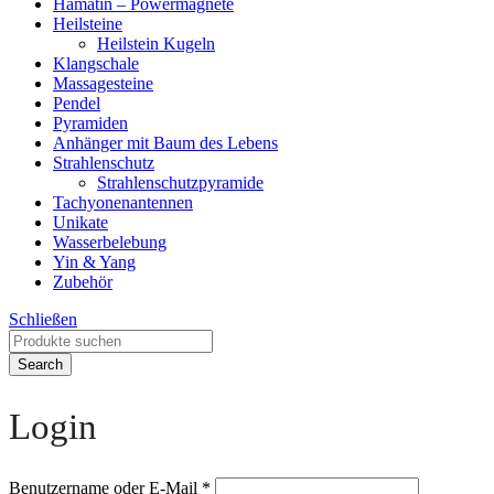
Hämatin – Powermagnete
Heilsteine
Heilstein Kugeln
Klangschale
Massagesteine
Pendel
Pyramiden
Anhänger mit Baum des Lebens
Strahlenschutz
Strahlenschutzpyramide
Tachyonenantennen
Unikate
Wasserbelebung
Yin & Yang
Zubehör
Schließen
Search
Login
Benutzername oder E-Mail
*