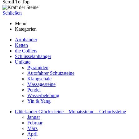
Scroll To Top
Schließen
Menü
Kategorien
Armbänder
Ketten
die Colliers
Schlüsselanhänger
Unikate
Pyramiden
Autofahrer Schutzsteine
Klangschale
Massagesteine
Pendel
Wasserbelebung
Yin & Yang
Glück-oder Glückssteine – Monatssteine – Geburtssteine
Januar
Februar
März
April