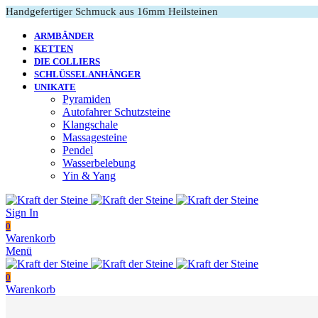
Handgefertiger Schmuck aus 16mm Heilsteinen
ARMBÄNDER
KETTEN
DIE COLLIERS
SCHLÜSSELANHÄNGER
UNIKATE
Pyramiden
Autofahrer Schutzsteine
Klangschale
Massagesteine
Pendel
Wasserbelebung
Yin & Yang
Sign In
0
Warenkorb
Menü
0
Warenkorb