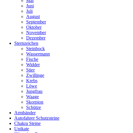
Mai
Juni
Juli
August
September
Oktober
November
Dezember
Sternzeichen
Steinbock
Wassermann
Fische
Widder
Stier
Zwillinge
Krebs
Löwe
Jungfrau
Waage
Skorpion
Schütze
Armbänder
Autofahrer Schutzsteine
Chakra Steine
Unikate