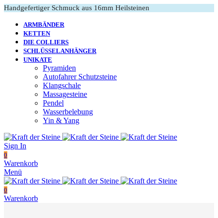
Handgefertiger Schmuck aus 16mm Heilsteinen
ARMBÄNDER
KETTEN
DIE COLLIERS
SCHLÜSSELANHÄNGER
UNIKATE
Pyramiden
Autofahrer Schutzsteine
Klangschale
Massagesteine
Pendel
Wasserbelebung
Yin & Yang
Sign In
0
Warenkorb
Menü
0
Warenkorb