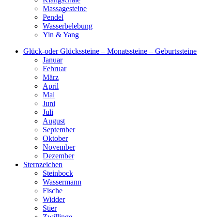
Massagesteine
Pendel
Wasserbelebung
Yin & Yang
Glück-oder Glückssteine – Monatssteine – Geburtssteine
Januar
Februar
März
April
Mai
Juni
Juli
August
September
Oktober
November
Dezember
Sternzeichen
Steinbock
Wassermann
Fische
Widder
Stier
Zwillinge