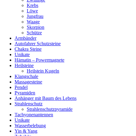
Krebs
Löwe
Jungfrau
Waage
Skorpion
Schütze
Armbänder
Autofahrer Schutzsteine
Chakra Steine
Unikate
Hämatin – Powermagnete
Heilsteine
Heilstein Kugeln
Klangschale
Massagesteine
Pendel
Pyramiden
Anhänger mit Baum des Lebens
Strahlenschutz
Strahlenschutzpyramide
Tachyonenantennen
Unikate
Wasserbelebung
Yin & Yang