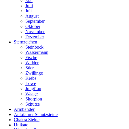
Mai
Juni
Juli
August
September
Oktober
November
Dezember
Sternzeichen
Steinbock
Wassermann
Fische
Widder
Stier
Zwillinge
Krebs
Löwe
Jungfrau
Waage
Skorpion
Schütze
Armbänder
Autofahrer Schutzsteine
Chakra Steine
Unikate