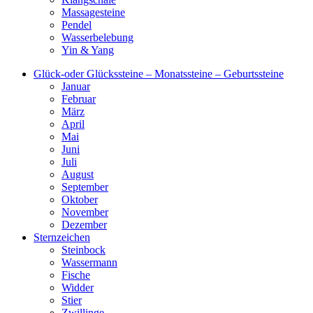
Massagesteine
Pendel
Wasserbelebung
Yin & Yang
Glück-oder Glückssteine – Monatssteine – Geburtssteine
Januar
Februar
März
April
Mai
Juni
Juli
August
September
Oktober
November
Dezember
Sternzeichen
Steinbock
Wassermann
Fische
Widder
Stier
Zwillinge