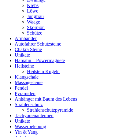
Krebs
Löwe
Jungfrau
Waage
Skorpion
Schütze
Armbänder
Autofahrer Schutzsteine
Chakra Steine
Unikate
Hämatin – Powermagnete
Heilsteine
Heilstein Kugeln
Klangschale
Massagesteine
Pendel
Pyramiden
Anhänger mit Baum des Lebens
Strahlenschutz
Strahlenschutzpyramide
Tachyonenantennen
Unikate
Wasserbelebung
Yin & Yang