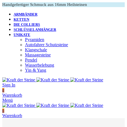
Handgefertiger Schmuck aus 16mm Heilsteinen
ARMBÄNDER
KETTEN
DIE COLLIERS
SCHLÜSSELANHÄNGER
UNIKATE
Pyramiden
Autofahrer Schutzsteine
Klangschale
Massagesteine
Pendel
Wasserbelebung
Yin & Yang
Sign In
0
Warenkorb
Menü
0
Warenkorb