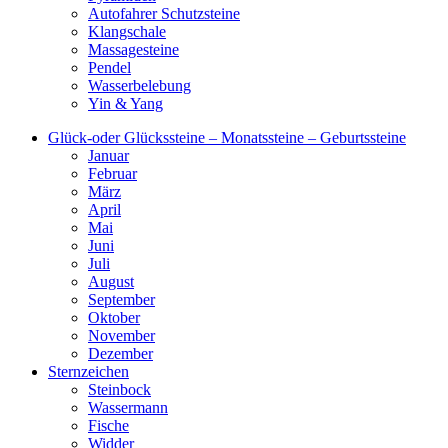
Autofahrer Schutzsteine
Klangschale
Massagesteine
Pendel
Wasserbelebung
Yin & Yang
Glück-oder Glückssteine – Monatssteine – Geburtssteine
Januar
Februar
März
April
Mai
Juni
Juli
August
September
Oktober
November
Dezember
Sternzeichen
Steinbock
Wassermann
Fische
Widder