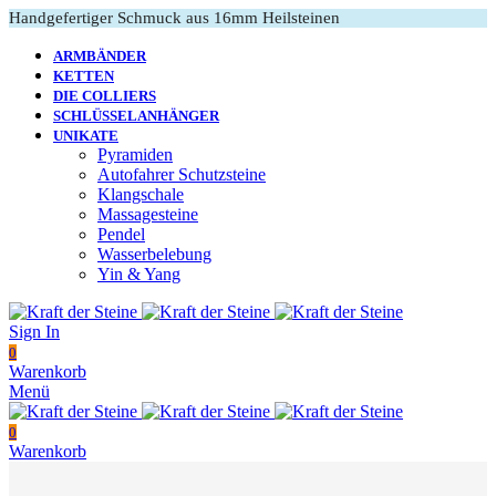
Handgefertiger Schmuck aus 16mm Heilsteinen
ARMBÄNDER
KETTEN
DIE COLLIERS
SCHLÜSSELANHÄNGER
UNIKATE
Pyramiden
Autofahrer Schutzsteine
Klangschale
Massagesteine
Pendel
Wasserbelebung
Yin & Yang
Sign In
0
Warenkorb
Menü
0
Warenkorb