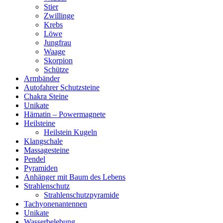
Stier
Zwillinge
Krebs
Löwe
Jungfrau
Waage
Skorpion
Schütze
Armbänder
Autofahrer Schutzsteine
Chakra Steine
Unikate
Hämatin – Powermagnete
Heilsteine
Heilstein Kugeln
Klangschale
Massagesteine
Pendel
Pyramiden
Anhänger mit Baum des Lebens
Strahlenschutz
Strahlenschutzpyramide
Tachyonenantennen
Unikate
Wasserbelebung