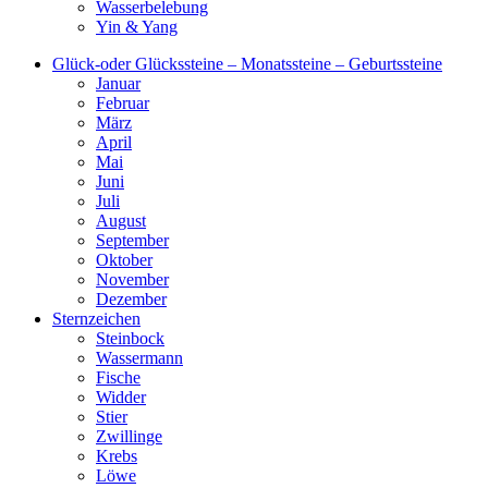
Wasserbelebung
Yin & Yang
Glück-oder Glückssteine – Monatssteine – Geburtssteine
Januar
Februar
März
April
Mai
Juni
Juli
August
September
Oktober
November
Dezember
Sternzeichen
Steinbock
Wassermann
Fische
Widder
Stier
Zwillinge
Krebs
Löwe