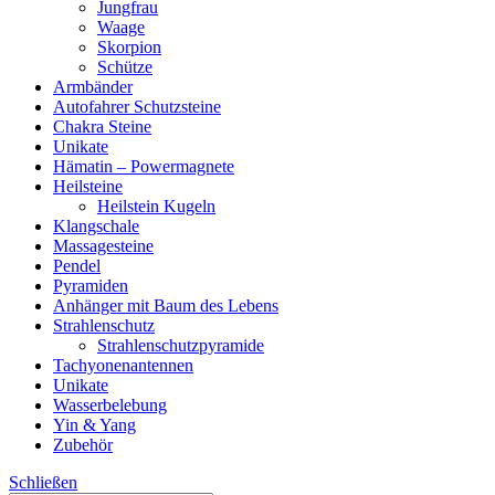
Jungfrau
Waage
Skorpion
Schütze
Armbänder
Autofahrer Schutzsteine
Chakra Steine
Unikate
Hämatin – Powermagnete
Heilsteine
Heilstein Kugeln
Klangschale
Massagesteine
Pendel
Pyramiden
Anhänger mit Baum des Lebens
Strahlenschutz
Strahlenschutzpyramide
Tachyonenantennen
Unikate
Wasserbelebung
Yin & Yang
Zubehör
Schließen