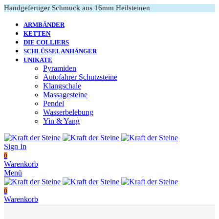
Handgefertiger Schmuck aus 16mm Heilsteinen
ARMBÄNDER
KETTEN
DIE COLLIERS
SCHLÜSSELANHÄNGER
UNIKATE
Pyramiden
Autofahrer Schutzsteine
Klangschale
Massagesteine
Pendel
Wasserbelebung
Yin & Yang
Sign In
0
Warenkorb
Menü
0
Warenkorb