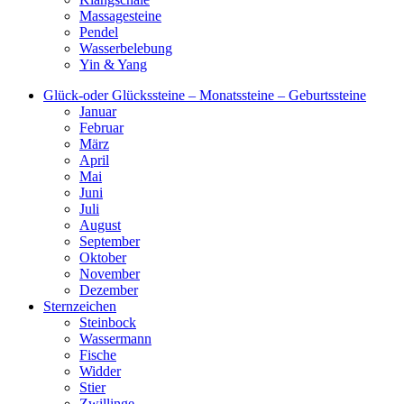
Massagesteine
Pendel
Wasserbelebung
Yin & Yang
Glück-oder Glückssteine – Monatssteine – Geburtssteine
Januar
Februar
März
April
Mai
Juni
Juli
August
September
Oktober
November
Dezember
Sternzeichen
Steinbock
Wassermann
Fische
Widder
Stier
Zwillinge