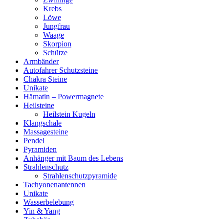
Krebs
Löwe
Jungfrau
Waage
Skorpion
Schütze
Armbänder
Autofahrer Schutzsteine
Chakra Steine
Unikate
Hämatin – Powermagnete
Heilsteine
Heilstein Kugeln
Klangschale
Massagesteine
Pendel
Pyramiden
Anhänger mit Baum des Lebens
Strahlenschutz
Strahlenschutzpyramide
Tachyonenantennen
Unikate
Wasserbelebung
Yin & Yang