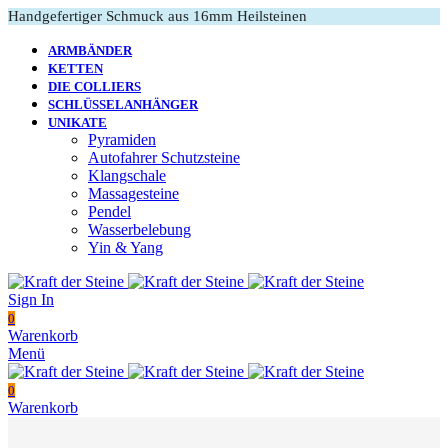
Handgefertiger Schmuck aus 16mm Heilsteinen
ARMBÄNDER
KETTEN
DIE COLLIERS
SCHLÜSSELANHÄNGER
UNIKATE
Pyramiden
Autofahrer Schutzsteine
Klangschale
Massagesteine
Pendel
Wasserbelebung
Yin & Yang
Sign In
0
Warenkorb
Menü
0
Warenkorb