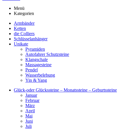
Menü
Kategorien
Armbänder
Ketten
die Colliers
Schlüsselanhänger
Unikate
Pyramiden
Autofahrer Schutzsteine
Klangschale
Massagesteine
Pendel
Wasserbelebung
Yin & Yang
Glück-oder Glückssteine – Monatssteine – Geburtssteine
Januar
Februar
März
April
Mai
Juni
Juli