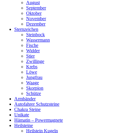
August
September
Oktober
November
Dezember
Sternzeichen
Steinbock
Wassermann
Fische
Widder
Stier
Zwillinge
Krebs
Löwe
Jungfrau
Waage
Skorpion
Schütze
Armbänder
Autofahrer Schutzsteine
Chakra Steine
Unikate
Hämatin – Powermagnete
Heilsteine
Heilstein Kugeln