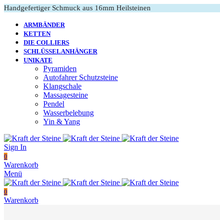
Handgefertiger Schmuck aus 16mm Heilsteinen
ARMBÄNDER
KETTEN
DIE COLLIERS
SCHLÜSSELANHÄNGER
UNIKATE
Pyramiden
Autofahrer Schutzsteine
Klangschale
Massagesteine
Pendel
Wasserbelebung
Yin & Yang
Sign In
0
Warenkorb
Menü
0
Warenkorb