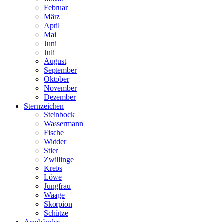
Februar
März
April
Mai
Juni
Juli
August
September
Oktober
November
Dezember
Sternzeichen
Steinbock
Wassermann
Fische
Widder
Stier
Zwillinge
Krebs
Löwe
Jungfrau
Waage
Skorpion
Schütze
Armbänder