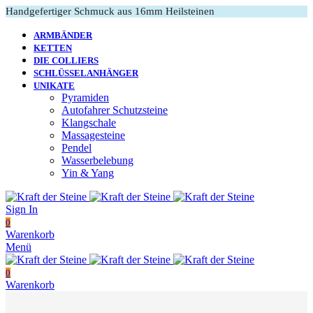
Handgefertiger Schmuck aus 16mm Heilsteinen
ARMBÄNDER
KETTEN
DIE COLLIERS
SCHLÜSSELANHÄNGER
UNIKATE
Pyramiden
Autofahrer Schutzsteine
Klangschale
Massagesteine
Pendel
Wasserbelebung
Yin & Yang
Sign In
0
Warenkorb
Menü
0
Warenkorb