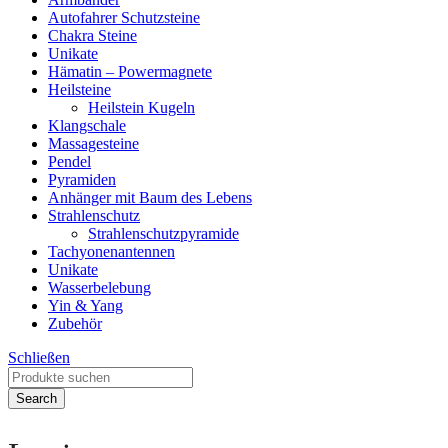
Autofahrer Schutzsteine
Chakra Steine
Unikate
Hämatin – Powermagnete
Heilsteine
Heilstein Kugeln
Klangschale
Massagesteine
Pendel
Pyramiden
Anhänger mit Baum des Lebens
Strahlenschutz
Strahlenschutzpyramide
Tachyonenantennen
Unikate
Wasserbelebung
Yin & Yang
Zubehör
Schließen
Search