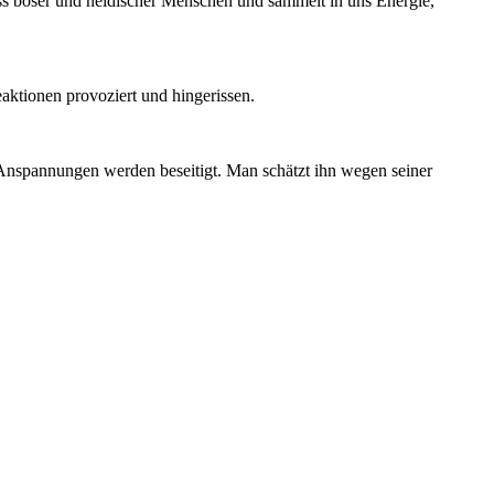
fluss böser und neidischer Menschen und sammelt in uns Energie,
aktionen pro­voziert und hingerissen.
e Anspannun­gen werden beseitigt. Man schätzt ihn we­gen seiner