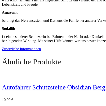
wird schon seit alters her als magischer Schutzstein verehrt, der all
Lebenskraft und Freude.
Amazonit
beruhigt das Nervensystem und lässt uns die Fahrfehler anderer Verkeh
Sodalith
ist ein besonderer Schutzstein bei Fahrten in der Nacht oder Dunkel­h
beruhi­genden Wirkung. Mit seiner Hilfe können wir uns besser konzen
Zusätzliche Informationen
Ähnliche Produkte
Autofahrer Schutzsteine Obsidian Berg
10,00
€