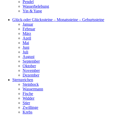
Pendel
Wasserbelebung
Yin & Yang
Glück-oder Glückssteine – Monatssteine – Geburtssteine
Januar
Februar
März
April
Mai
Juni
Juli
August
September
Oktober
November
Dezember
Sternzeichen
Steinbock
Wassermann
Fische
Widder
Stier
Zwillinge
Krebs