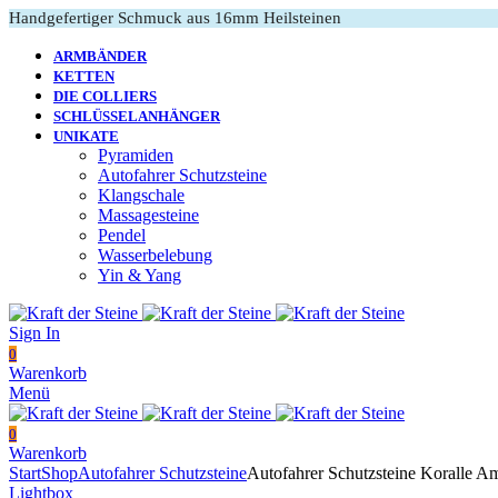
Handgefertiger Schmuck aus 16mm Heilsteinen
ARMBÄNDER
KETTEN
DIE COLLIERS
SCHLÜSSELANHÄNGER
UNIKATE
Pyramiden
Autofahrer Schutzsteine
Klangschale
Massagesteine
Pendel
Wasserbelebung
Yin & Yang
Sign In
0
Warenkorb
Menü
0
Warenkorb
Start
Shop
Autofahrer Schutzsteine
Autofahrer Schutzsteine Koralle Am
Lightbox