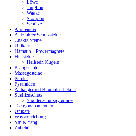
Löwe
Jungfrau
Waage
Skorpion
Schütze
Armbänder
Autofahrer Schutzsteine
Chakra Steine
Unikate
Hämatin – Powermagnete
Heilsteine
Heilstein Kugeln
Klangschale
Massagesteine
Pendel
Pyramiden
Anhänger mit Baum des Lebens
Strahlenschutz
Strahlenschutzpyramide
Tachyonenantennen
Unikate
Wasserbelebung
Yin & Yang
Zubehör