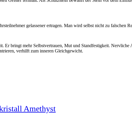
e bösen Geister fernhält. Als Schutzstein bewahrt der Stein vor dem Ein
rsteilnehmer gelassener ertragen. Man wird selbst nicht zu falschen Re
eit. Er bringt mehr Selbstver­trauen, Mut und Standfestigkeit. Nervlich
trier­en, verhilft zum inneren Gleichgewicht.
kristall Amethyst