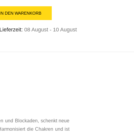
IN DEN WARENKORB
ieferzeit:
08 August - 10 August
gen und Blockaden, schenkt neue
Harmonisiert
die
Chakren
und ist