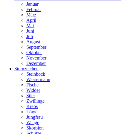
Januar
Februar
März
April
Mai
Juni
Juli
August
September
Oktober
November
Dezember
Sternzeichen
Steinbock
Wassermann
Fische
Widder
Stier
Zwillinge
Krebs
Löwe
Jungfrau
Waage
Skorpion
Schütze