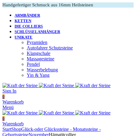
Handgefertiger Schmuck aus 16mm Heilsteinen
ARMBÄNDER
KETTEN
DIE COLLIERS
SCHLÜSSELANHÄNGER
UNIKATE
Pyramiden
Autofahrer Schutzsteine
Klangschale
Massagesteine
Pendel
Wasserbelebung
Yin & Yang
Sign In
0
Warenkorb
Menü
0
Warenkorb
Start
Shop
Glück-oder Glückssteine - Monatssteine -
Geburtssteine
November
Hämatitcollier