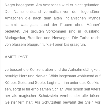
Negro begegnete. Am Amazonas wird er nicht gefunden.
Der Name entstand vermutlich von den le­gendären
Amazonen die nach dem alten indianischen Mythos
stammt, was „das Land der Frauen ohne Männer“
bedeutet. Die größten Vor­kommen sind in Russland,
Madagaskar, Brasilien und Norwe­gen. Die Farbe reicht
von blassem
b
laugrün,
t
ürkis-Tönen bis
g
rasgrün.
AMETHYST
verbessert die Konzentration und die Aufnahmefähigkeit,
beruhigt Herz und Ner­ven. Wirkt insgesamt wohltuend auf
Körper, Geist und Seele. Legt man ihn unter das Kopfkis­
sen, sorgt er für erholsamen Schlaf.
W
ird schon seit Alters
her als magischer Schutzstein verehrt, der alle bösen
Geister fern hält. Als Schutzstein bewahrt der Stein vor