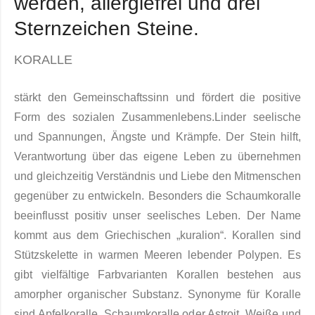
werden, allergiefrei und drei
Sternzeichen Steine.
KORALLE
stärkt den Gemeinschaftssinn und fördert die positive
Form des sozialen Zusammenlebens
.
Linder seelische
und Spannungen, Ängste und Krämpfe.
Der Stein hilft,
Verantwortung über das eigene Leben zu übernehmen
und gleichzeitig Verständnis und Liebe den Mitmenschen
gegenüber zu entwickeln.
Besonders die Schaumkoralle
beeinflusst positiv unser seelisches Leben. Der Name
kommt aus dem Griechischen „kuralion“. Korallen sind
Stützskelette in warmen Meeren le­bender Polypen. Es
gibt vielfältige Farbvarianten Korallen bestehen aus
amorpher organischer Sub­stanz. Synonyme für Koralle
sind Apfelkoralle, Schaumkoralle oder Astroit. Weiße und