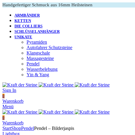
Handgefertiger Schmuck aus 16mm Heilsteinen
ARMBÄNDER
KETTEN
DIE COLLIERS
SCHLÜSSELANHÄNGER
UNIKATE
Pyramiden
Autofahrer Schutzsteine
Klangschale
Massagesteine
Pendel
Wasserbelebung
Yin & Yang
Sign In
0
Warenkorb
Menü
0
Warenkorb
Start
Shop
Pendel
Pendel – Bilderjaspis
Lightbox