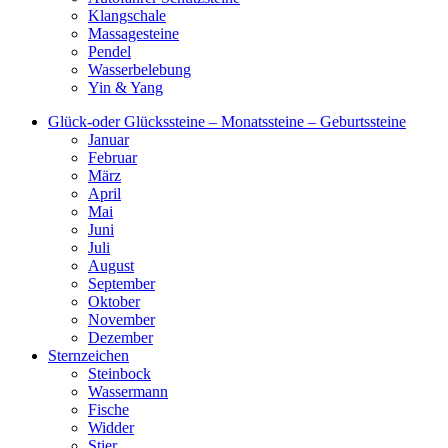
Klangschale
Massagesteine
Pendel
Wasserbelebung
Yin & Yang
Glück-oder Glückssteine – Monatssteine – Geburtssteine
Januar
Februar
März
April
Mai
Juni
Juli
August
September
Oktober
November
Dezember
Sternzeichen
Steinbock
Wassermann
Fische
Widder
Stier