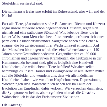
Störfeldern ausgesetzt sind.
Die schlimmste Belastung erfolgt im Ruhezustand, also während der
Nacht!
Fast alle Tiere, (Ausnahmen sind z.B. Ameisen, Bienen und Katzen)
sogar unsere teilweise schon degenerierten Haustiere, legen sich
niemals auf eine pathogene Störzone! Wild lebende Tiere, die in
keiner Weise vom Men­schen beeinflusst werden, erfreuen sich eines
perfekten Gesundheitszustandes. Säugetiere haben eine Lebens­
spanne, die bis zu siebenmal ihrer Wachstumszeit entspricht. Auf
den Menschen übertragen würde dies eine Lebensdauer von 140
Jahren bester Gesundheit bedeuten. Gegenüber den ca. 39.000
chronischen und degenera­tiven Krankheiten, die heutzutage in der
Humanmedizin bekannt sind, gibt es lediglich eine Handvoll
Krankhei­ten, die wild lebende Tiere befallen! Wir aber stellen
hemmungslos unsere Häuser und zwangsweise unsere Betten mitten
auf alle Störfelder und wundern uns, dass wir alle möglichen
Krankheiten haben, wie vor allem Kopf­schmerzen, Depressionen,
Wucherungen usw. Wahrscheinlich haben wir im Laufe der
Evolution das Empfinden dafür verloren. Wir versuchen dann stets,
die Symptome zu heilen, aber ergründen niemals die Ursache.
Wahr­scheinlich ist das der Preis unserer Zivilisation.
Die Lösung: