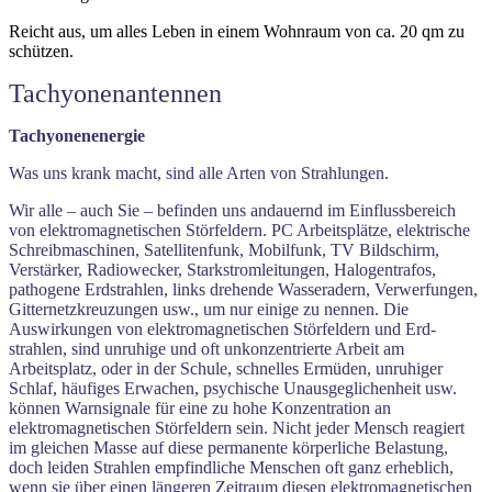
Reicht aus, um alles Leben in einem Wohnraum von ca. 20 qm zu
schützen.
Tachyonenantennen
Tachyonenenergie
Was uns krank macht, sind alle Arten von Strahlungen.
Wir alle – auch Sie – befinden uns andauernd im Einflussbereich
von elektromagnetischen Störfeldern. PC Arbeitsplätze, elektrische
Schreibmaschinen, Satellitenfunk, Mobilfunk, TV Bildschirm,
Verstärker, Radiowecker, Starkstromleitungen, Halogentrafos,
pathogene Erdstrahlen, links drehende Wasseradern, Verwerfungen,
Gitter­netzkreuzungen usw., um nur einige zu nennen. Die
Auswirkungen von elektromagnetischen Störfeldern und Erd­
strahlen, sind unruhige und oft unkonzentrierte Arbeit am
Arbeitsplatz, oder in der Schule, schnelles Ermüden, unruhiger
Schlaf, häufiges Erwachen, psychische Unausgeglichenheit usw.
können Warnsignale für eine zu hohe Konzentration an
elektromagnetischen Störfeldern sein. Nicht jeder Mensch reagiert
im gleichen Masse auf diese permanente körperliche Belastung,
doch leiden Strahlen empfindliche Menschen oft ganz erheblich,
wenn sie über einen längeren Zeitraum diesen elektromagnetischen