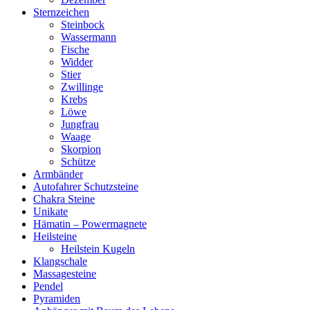
Sternzeichen
Steinbock
Wassermann
Fische
Widder
Stier
Zwillinge
Krebs
Löwe
Jungfrau
Waage
Skorpion
Schütze
Armbänder
Autofahrer Schutzsteine
Chakra Steine
Unikate
Hämatin – Powermagnete
Heilsteine
Heilstein Kugeln
Klangschale
Massagesteine
Pendel
Pyramiden