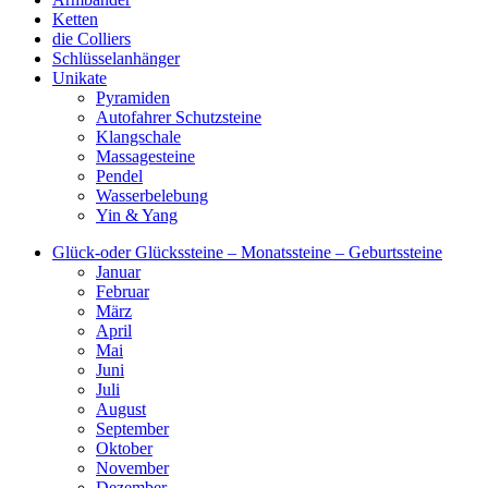
Ketten
die Colliers
Schlüsselanhänger
Unikate
Pyramiden
Autofahrer Schutzsteine
Klangschale
Massagesteine
Pendel
Wasserbelebung
Yin & Yang
Glück-oder Glückssteine – Monatssteine – Geburtssteine
Januar
Februar
März
April
Mai
Juni
Juli
August
September
Oktober
November
Dezember