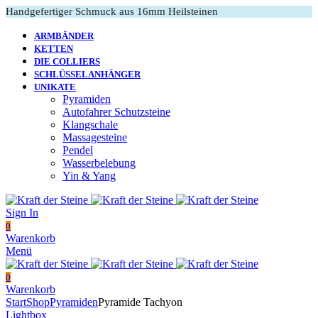
Handgefertiger Schmuck aus 16mm Heilsteinen
ARMBÄNDER
KETTEN
DIE COLLIERS
SCHLÜSSELANHÄNGER
UNIKATE
Pyramiden
Autofahrer Schutzsteine
Klangschale
Massagesteine
Pendel
Wasserbelebung
Yin & Yang
Sign In
0
Warenkorb
Menü
0
Warenkorb
Start
Shop
Pyramiden
Pyramide Tachyon
Lightbox