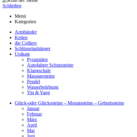
Schließen
Menü
Kategorien
Armbänder
Ketten
die Colliers
Schlüsselanhänger
Unikate
Pyramiden
Autofahrer Schutzsteine
Klangschale
Massagesteine
Pendel
Wasserbelebung
Yin & Yang
Glück-oder Glückssteine – Monatssteine – Geburtssteine
Januar
Februar
März
April
Mai
Juni