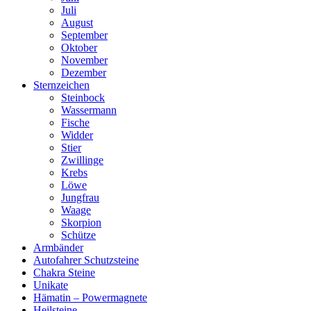
Juli
August
September
Oktober
November
Dezember
Sternzeichen
Steinbock
Wassermann
Fische
Widder
Stier
Zwillinge
Krebs
Löwe
Jungfrau
Waage
Skorpion
Schütze
Armbänder
Autofahrer Schutzsteine
Chakra Steine
Unikate
Hämatin – Powermagnete
Heilsteine