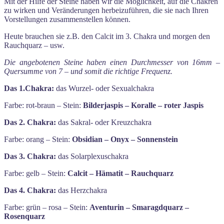
Mit der Hilfe der Steine haben wir die Möglichkeit, auf die Chakren
zu wirken und Veränderungen herbeizuführen, die sie nach Ihren
Vorstellungen zusammenstellen können.
Heute brauchen sie z.B. den Calcit im 3. Chakra und morgen den
Rauchquarz – usw.
Die angebotenen Steine haben einen Durchmesser von 16mm –
Quersumme von 7 – und somit die richtige Frequenz.
Das 1.Chakra:
das Wurzel- oder Sexualchakra
Farbe: rot-braun – Stein:
Bilderjaspis – Koralle – roter Jaspis
Das 2. Chakra:
das Sakral- oder Kreuzchakra
Farbe: orang – Stein:
Obsidian – Onyx – Sonnenstein
Das 3. Chakra:
das Solarplexuschakra
Farbe: gelb – Stein:
Calcit – Hämatit – Rauchquarz
Das 4. Chakra:
das Herzchakra
Farbe: grün – rosa – Stein:
Aventurin – Smaragdquarz –
Rosenquarz