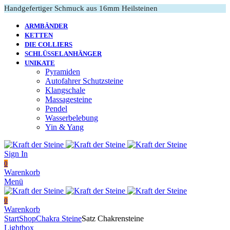
Handgefertiger Schmuck aus 16mm Heilsteinen
ARMBÄNDER
KETTEN
DIE COLLIERS
SCHLÜSSELANHÄNGER
UNIKATE
Pyramiden
Autofahrer Schutzsteine
Klangschale
Massagesteine
Pendel
Wasserbelebung
Yin & Yang
Sign In
0
Warenkorb
Menü
0
Warenkorb
Start
Shop
Chakra Steine
Satz Chakrensteine
Lightbox