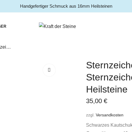
Handgefertiger Schmuck aus 16mm Heilsteinen
GER
Sternzeichen Tierkreiszeichen Sternzeichenkette Skorpion 10 Heilsteine
Sternzeich
Sternzeich
Heilsteine
35,00
€
zzgl.
Versandkosten
Schwarzes Kautschukba