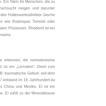
n. Ein Stein für Menschen, die zu
Rachsucht neigen und darunter
en Hüttenwerks­direktor Ja­sche
en wie Rubinspat, To­mosit oder
len Pro­zessen. Rhodonit ist ein
nsania.
nge erkennen, die normalerweise
d ist ein „Lernstein“. Dient zum
B. traumatische Geburt. seit dem
ß“ entstand im 19. Jahrhundert da
s China und Mexiko. Er ist ein
nge. Er zählt zu der Mineralklasse