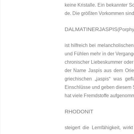
keine Kristalle. Ein bekannter S
de. Die größten Vorkommen sind 
DALMATINERJASPIS
(Porphyr
ist hilfreich bei melancholis
und Fühlen mehr in der Vergange
chronischer Liebeskummer oder H
der Name Jaspis aus dem Orien
griechischen „jaspis“ was gef
Einschlüsse und geben diesem St
hat viele Fremdstoffe aufge­nom
RHODONIT
steigert die Lernfähigkeit, wir