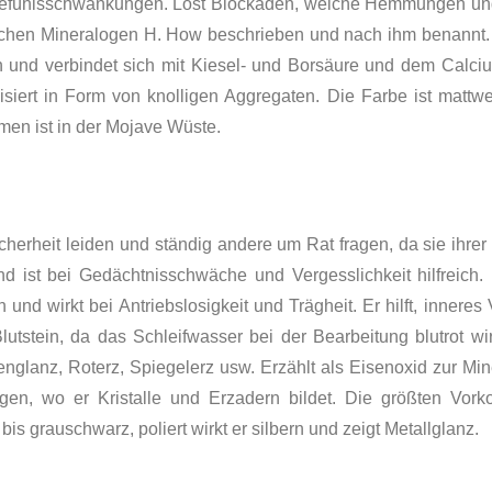
Gefühlsschwankungen. Löst Blockaden, welche Hemmungen un
hen Mineralogen H. How beschrieben und nach ihm benannt. H
n und verbindet sich mit Kiesel- und Borsäure und dem Calc
lisiert in Form von knolligen Ag­gregate
n
. Die Farbe ist mattwe
en ist in der Mojave Wüste.
cherheit leiden und ständig andere um Rat fragen, da sie ihre
d ist bei Gedächtnisschwäche und Vergesslichkeit hilfreich. 
d wirkt bei Antriebslosigkeit und Trägheit. Er hilft, inneres
Blutstein, da das Schleifwasser bei der Bearbeitung blutrot w
nglanz, Roterz, Spiegelerz usw.
Er
zählt als Eisenoxid zur Min
gen, wo er Kristalle und Erzadern bildet. Die größ­ten Vor
bis grauschwarz, poliert wirkt er silbern und zeigt Metallglanz.