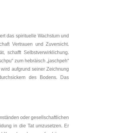
dert das spirituelle Wachstum und
schaft Vertrauen und Zuversicht.
 schafft Selbstverwirklichung.
schpu“ zum hebräisch „jaschpeh“
 wird auf­grund seiner Zeichnung
 durchsi­ckern des Bodens. Das
mständen oder gesellschaftlichen
idung in die Tat umzusetzen. Er