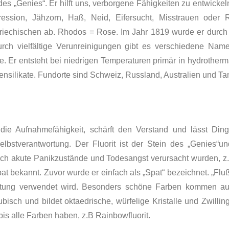
des „Genies“. Er hilft uns, verborgene Fähigkeiten zu entwickel
ession, Jähzorn, Haß, Neid, Eifersucht, Misstrauen oder 
echischen ab. Rhodos = Rose. Im Jahr 1819 wurde er durch d
ch vielfältige Verunreinigungen gibt es ver­schiedene Na­m
Er entsteht bei niedrigen Temperatu­ren primär in hydrotherma
ensilikate. Fundorte sind Schweiz, Russland, Australien und Ta
 die Aufnahmefähigkeit, schärft den Verstand und lässt Di
elbstverantwortung. Der Fluorit ist der Stein des „Genies“un
ch akute Panikzustände und Todesangst verursacht wurden, z.
spat bekannt. Zuvor wurde er einfach als „Spat“ bezeichnet. „Flu
hüttung verwendet wird. Beson­ders schöne Farben kommen au
kubisch und bil­det oktaedrische, würfelige Kristalle und Zwilli
bis alle Farben haben, z.B Rainbowfluorit.