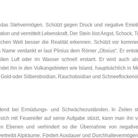
 das Stehvermögen. Schützt gegen Druck und negative Emoti
ration und vermittelt Lebenskraft. Der Stein löst Angst, Schock
nlichen Welt besser die Realität erkennen. Schützt vor komme
 Name verdankt er laut Plinius dem Römer „Obsius“. Er ent­s
lten Luft oder im Wasser schnell er­starrt. Er wird auch al
ndet ihn in den Vulkangebie­ten wie Island, hauptsächlich in 
n: Gold-oder Silberobsidian, Rauchobsidian und Schneeflockeno
dend bei Ermüdungs- und Schwächezuständen. In Zeiten st
ch mit Feuereifer auf seine Aufgabe stürzt, kann man ihn vor
len Ebenen und verhindert so die Übernahme von negativ
vertreibt Alpträume. Fördert Ausdauer und Durchhaltevermöge