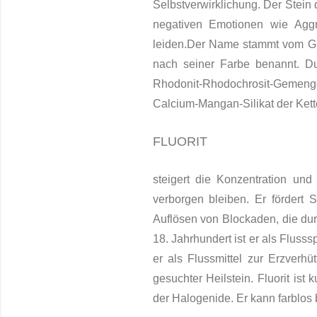
Selbstverwirklichung. Der Stein 
negativen Emotionen wie Aggr
leiden.Der Name stammt vom Gri
nach seiner Farbe benannt. Dur
Rhodonit-Rhodochrosit-Gemenge. 
Calcium-Mangan-Sili­kat der Kett
FLUORIT
steigert die Konzentration und
verborgen bleiben. Er fördert S
Auflösen von Blockaden, die dur
18. Jahrhundert ist er als Fluss
er als Flussmittel zur Erzver
gesuchter Heilstein. Fluorit ist 
der Haloge­nide. Er kann farblos 