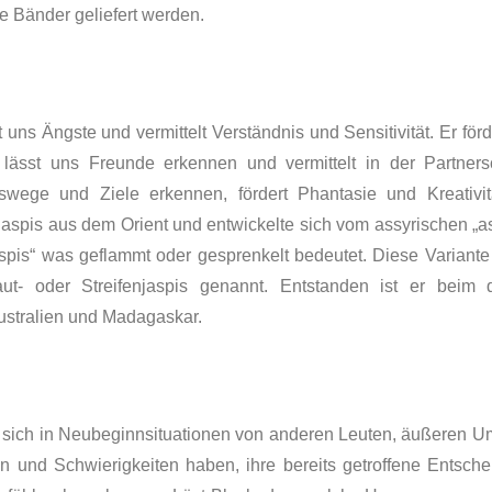
 Bänder geliefert werden.
uns Ängste und vermittelt Verständnis und Sensitivität. Er för
Er lässt uns Freunde erkennen und vermittelt in der Partner
ege und Ziele erkennen, fördert Phantasie und Kreativität,
aspis aus dem Orient und entwickelte sich vom assyrischen „a
spis“ was geflammt oder gesprenkelt be­deutet. Diese Variante
t- oder Strei­fenjaspis ge­nannt. Entstanden ist er beim
Australien und Madagaskar.
, sich in Neubeginnsituationen von anderen Leuten, äußeren U
 und Schwierigkeiten haben, ihre bereits getroffene Entsche