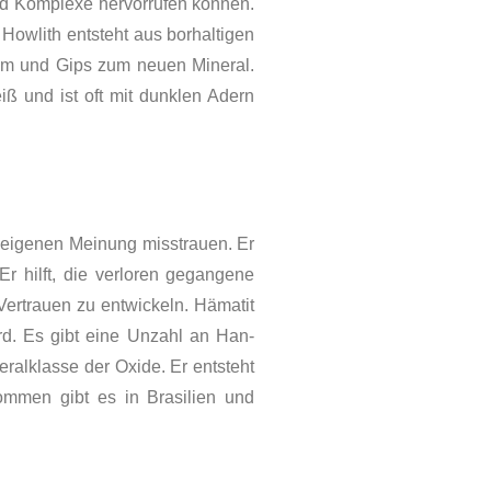
d Komplexe hervorrufen können.
owlith entsteht aus borhaltigen
ium und Gips zum neuen Mineral.
iß und ist oft mit dunklen Adern
r eigenen Meinung misstrauen. Er
Er hilft, die verloren gegangene
 Vertrauen zu entwickeln. Hämatit
ird. Es gibt eine Unzahl an Han­
e­ralklasse der Oxide. Er entsteht
kommen gibt es in Brasilien und