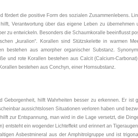
nd fördert die positive Form des sozialen Zusammenlebens
.
Li
 hilft, Verantwortung über das eigene Leben zu übernehmen u
er zu entwickeln.
Besonders die Schaumkoralle beeinflusst pos
en „kuralion“. Korallen sind Stützskelette in warmen Mee
llen bestehen aus amorpher organischer Sub­stanz. Synonyme
ße und rote Korallen bestehen aus Calcit (Calcium-Carbonat)
orallen bestehen aus Conchyn, einer Hornsubstanz.
d Geborgenheit, hilft Wahrheiten besser zu erkennen. Er ist 
scheinbar aussichtslosen Situationen verloren haben und bezwe
hilft zur Entspannung, man wird in die Lage versetzt, die Ding
) entsteht ein wogender Lichteffekt und erinnert an Tige­rauge
ltigen Asbestmineral aus der Amphitrol­gruppe und ist trigona