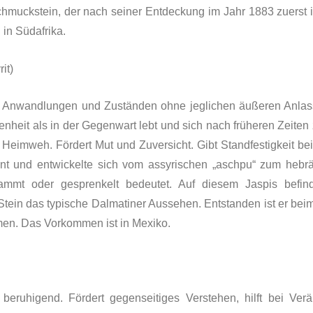
chmuckstein, der nach seiner Entdeckung im Jahr 1883 zuerst i
in Südafrika.
it)
chen Anwandlungen und Zuständen ohne jeglichen äußeren Anl
nheit als in der Gegenwart lebt und sich nach früheren Zeiten 
eimweh. Fördert Mut und Zuversicht. Gibt Standfestigkeit bei
t und entwickelte sich vom assyrischen „aschpu“ zum hebrä
lammt oder gesprenkelt be­deutet. Auf diesem Jaspis bef
ein das typische Dalmatiner Aussehen. Entstanden ist er bei
men. Das Vorkommen ist in Mexiko.
kt beruhigend. Fördert gegenseitiges Verstehen, hilft bei Ve