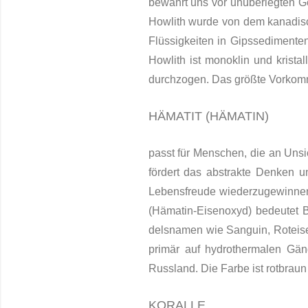
bewahrt uns vor unüberlegten 
Howlith
wurde von dem kanadisc
Flüssigkeiten in Gipssedimente
Howlith ist monoklin und kristal
durchzogen. Das größte Vorkomm
HÄMATIT (HÄMATIN)
passt für Menschen, die an Unsi
fördert das abstrakte Denken un
Lebensfreude wiederzugewinnen un
(Hämatin-
Eisenoxyd
) bedeutet 
delsnamen wie Sanguin, Roteise
pri­mär auf hydrothermalen Gän
Russland. Die Farbe ist rotbraun 
KORALLE