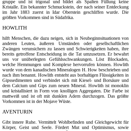
gruppe und ist trigonal und bildet als Spalten Füllung keine
Kristalle. Ein bekannter Schmuckstein, der nach seiner Entdeckung
im Jahr 1883 zuerst in Idar Oberstein geschliffen wur­de. Die
größten Vorkommen sind in Südafrika.
HOWLITH
hilft Menschen, die dazu neigen, sich in Neubeginnsituationen von
anderen Leuten, äußeren Umständen oder gesellschaftlichen
Zwängen verunsichern zu lassen und Schwierigkeiten haben, ihre
bereits getroffene Entscheidung in die Tat umzusetzen. Er bewahrt
uns vor unüberlegten Gefühlsschwankungen. Löst Blockaden,
welche Hemmungen und Komplexe hervorrufen können. Howlith
wurde von dem kanadischen Mineralogen H. How beschrieben und
nach ihm benannt. Howlith entsteht aus borhaltigen Flüssigkeiten in
Gipssedimenten und verbindet sich mit Kiesel- und Borsäure und
dem Calcium und Gips zum neuen Mineral. Howlith ist monoklin
und kristallisiert in Form von knolligen Ag­gregaten. Die Farbe ist
mattweiß und ist oft mit dunklen Adern durchzogen. Das größte
Vorkommen ist in der Mojave Wüste.
AVENTURIN
Gibt innere Ruhe. Vermittelt Wohlbefinden und Gleichgewicht für
Körper, Geist und Seele. Fördert Mut und Optimismus, sowie