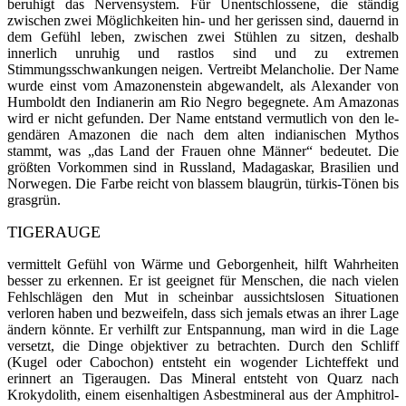
beruhigt das Nervensystem. Für Unentschlossene, die ständig
zwischen zwei Möglichkeiten hin- und her gerissen sind, dauernd in
dem Gefühl leben, zwischen zwei Stühlen zu sitzen, deshalb
innerlich unruhig und rastlos sind und zu extremen
Stimmungsschwankungen neigen. Vertreibt Melancholie. Der Name
wurde einst vom Amazonenstein abgewandelt, als Alexander von
Humboldt den Indianerin am Rio Negro begegnete. Am Amazonas
wird er nicht gefunden. Der Name entstand vermutlich von den le­
gendären Amazonen die nach dem alten indianischen Mythos
stammt, was „das Land der Frauen ohne Männer“ bedeutet. Die
größten Vor­kommen sind in Russland, Madagaskar, Brasilien und
Norwe­gen. Die Farbe reicht von blassem blaugrün, türkis-Tönen bis
grasgrün.
TIGERAUGE
vermittelt Gefühl von Wärme und Geborgenheit, hilft Wahrheiten
besser zu erkennen. Er ist geeignet für Menschen, die nach vielen
Fehlschlägen den Mut in scheinbar aussichtslosen Situationen
verloren haben und bezweifeln, dass sich jemals etwas an ihrer Lage
ändern könnte. Er verhilft zur Entspannung, man wird in die Lage
versetzt, die Dinge objektiver zu betrachten. Durch den Schliff
(Kugel oder Cabochon) entsteht ein wogender Lichteffekt und
erinnert an Tige­raugen. Das Mineral entsteht von Quarz nach
Krokydolith, einem eisenhaltigen Asbestmineral aus der Amphitrol­