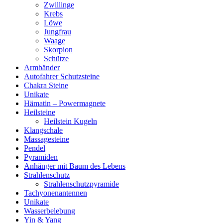
Zwillinge
Krebs
Löwe
Jungfrau
Waage
Skorpion
Schütze
Armbänder
Autofahrer Schutzsteine
Chakra Steine
Unikate
Hämatin – Powermagnete
Heilsteine
Heilstein Kugeln
Klangschale
Massagesteine
Pendel
Pyramiden
Anhänger mit Baum des Lebens
Strahlenschutz
Strahlenschutzpyramide
Tachyonenantennen
Unikate
Wasserbelebung
Yin & Yang