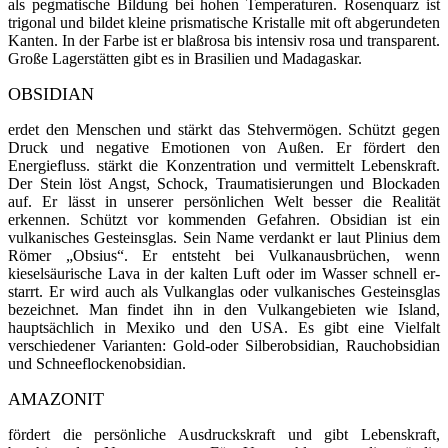
als pegmatische Bildung bei hohen Tempera­turen. Rosenquarz ist
trigonal und bildet kleine prismatische Kristalle mit oft abgerundeten
Kan­ten. In der Farbe ist er blaßrosa bis intensiv rosa und transparent.
Große Lagerstätten gibt es in Brasilien und Mada­gaskar.
OBSIDIAN
erdet den Menschen und stärkt das Stehvermögen. Schützt gegen
Druck und negative Emotionen von Außen. Er fördert den
Energiefluss. stärkt die Konzentration und vermittelt Lebenskraft.
Der Stein löst Angst, Schock, Traumatisierungen und Blockaden
auf. Er lässt in unserer persönlichen Welt besser die Realität
erkennen. Schützt vor kommenden Gefahren. Obsidian ist ein
vulkanisches Gesteinsglas. Sein Name verdankt er laut Plinius dem
Römer „Obsius“. Er ent­steht bei Vulkan­ausbrüchen, wenn
kieselsäurische Lava in der kalten Luft oder im Wasser schnell er­
starrt. Er wird auch als Vulkan­glas oder vulkanisches Gesteinsglas
bezeichnet. Man findet ihn in den Vulkangebie­ten wie Island,
hauptsächlich in Mexiko und den USA. Es gibt eine Vielfalt
verschiedener Varianten: Gold-oder Silberobsidian, Rauchobsidian
und Schneeflockenobsidian.
AMAZONIT
fördert die persönliche Ausdruckskraft und gibt Lebenskraft,