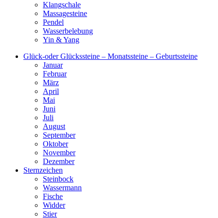
Klangschale
Massagesteine
Pendel
Wasserbelebung
Yin & Yang
Glück-oder Glückssteine – Monatssteine – Geburtssteine
Januar
Februar
März
April
Mai
Juni
Juli
August
September
Oktober
November
Dezember
Sternzeichen
Steinbock
Wassermann
Fische
Widder
Stier