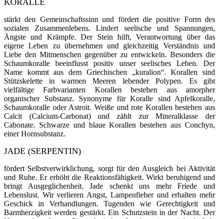
KORALLE
stärkt den Gemeinschaftssinn und fördert die positive Form des
sozialen Zusammenlebens
.
Lindert seelische und Spannungen,
Ängste und Krämpfe.
Der Stein hilft, Verantwortung über das
eigene Leben zu übernehmen und gleichzeitig Verständnis und
Liebe den Mitmenschen gegenüber zu entwickeln.
Besonders die
Schaumkoralle beeinflusst positiv unser seelisches Leben. Der
Name kommt aus dem Griechischen „kuralion“. Korallen sind
Stützskelette in warmen Meeren le­bender Polypen. Es gibt
vielfältige Farbvarianten Korallen bestehen aus amorpher
organischer Sub­stanz. Synonyme für Koralle sind Apfelkoralle,
Schaumkoralle oder Astroit. Weiße und rote Korallen bestehen aus
Calcit (Calcium-Carbonat) und zählt zur Mineralklasse der
Cabonate. Schwarze und blaue Korallen bestehen aus Conchyn,
einer Hornsubstanz.
JADE (SERPENTIN)
fördert Selbstverwirklichung, sorgt für den Ausgleich bei Aktivität
und Ruhe. Er erhöht die Reaktionsfähigkeit. Wirkt beruhigend und
bringt Ausgeglichenheit. Jade schenkt uns mehr Friede und
Lebenslust. Wir verlieren Angst, Lampenfieber und erhalten mehr
Geschick in Verhandlungen. Tugenden wie Gerechtigkeit und
Barmherzigkeit werden gestärkt. Ein Schutzstein in der Nacht. Der