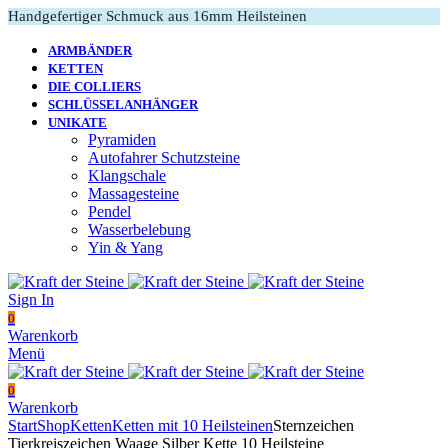
Handgefertiger Schmuck aus 16mm Heilsteinen
ARMBÄNDER
KETTEN
DIE COLLIERS
SCHLÜSSELANHÄNGER
UNIKATE
Pyramiden
Autofahrer Schutzsteine
Klangschale
Massagesteine
Pendel
Wasserbelebung
Yin & Yang
Sign In
0
Warenkorb
Menü
0
Warenkorb
Start
Shop
Ketten
Ketten mit 10 Heilsteinen
Sternzeichen
Tierkreiszeichen Waage Silber Kette 10 Heilsteine