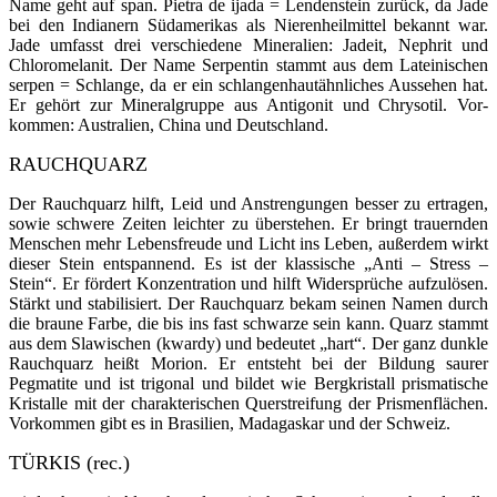
Name geht auf span. Pietra de ijada = Lendenstein zurück, da Jade
bei den Indianern Südameri­kas als Nierenheilmittel bekannt war.
Jade umfasst drei verschiedene Mineralien: Jadeit, Nephrit und
Chloromelanit. Der Name Serpentin stammt aus dem Lateinischen
serpen = Schlange, da er ein schlangenhautähnliches Aussehen hat.
Er gehört zur Mineralgruppe aus Antigonit und Chrysotil. Vor­
kommen: Australien, China und Deutschland.
RAUCHQUARZ
Der Rauchquarz hilft, Leid und Anstrengungen besser zu ertragen,
sowie schwere Zeiten leichter zu überstehen. Er bringt trauernden
Menschen mehr Lebensfreude und Licht ins Leben, außerdem wirkt
dieser Stein entspannend. Es ist der klassische „Anti – Stress –
Stein“. Er fördert Konzentration und hilft Widersprüche aufzulösen.
Stärkt und stabilisiert. Der Rauchquarz bekam seinen Namen durch
die braune Farbe, die bis ins fast schwarze sein kann. Quarz stammt
aus dem Slawischen (kwardy) und bedeutet „hart“. Der ganz dunkle
Rauchquarz heißt Morion. Er entsteht bei der Bil­dung saurer
Pegmatite und ist trigonal und bildet wie Bergkristall prismatische
Kristal­le mit der charakterischen Querstreifung der Prismenflächen.
Vorkommen gibt es in Brasilien, Madagas­kar und der Schweiz.
TÜRKIS (rec.)