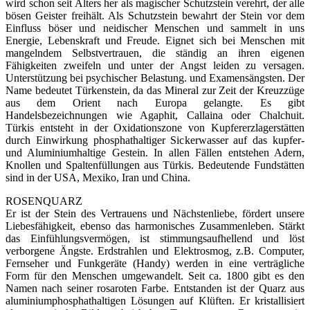
wird schon seit Alters her als magischer Schutzstein verehrt, der alle
bösen Geister freihält. Als Schutzstein bewahrt der Stein vor dem
Einfluss böser und neidischer Menschen und sammelt in uns
Energie, Lebenskraft und Freude. Eignet sich bei Menschen mit
mangelndem Selbstvertrauen, die ständig an ihren eigenen
Fähigkeiten zweifeln und unter der Angst leiden zu versagen.
Unterstützung bei psychischer Belastung. und Examensängsten. Der
Name bedeutet Türkenstein, da das Mineral zur Zeit der Kreuzzüge
aus dem Orient nach Europa ge­langte. Es gibt
Handelsbezeichnungen wie Agaphit, Callaina oder Chalchuit.
Türkis entsteht in der Oxi­dationszone von Kupfer­erzlagerstätten
durch Einwirkung phosphathaltiger Sickerwasser auf das kupfer-
und Aluminiumhaltige Gestein. In allen Fällen entstehen Adern,
Knollen und Spaltenfüllungen aus Tür­kis. Bedeutende Fundstätten
sind in der USA, Mexiko, Iran und China.
ROSENQUARZ
Er ist der Stein des Vertrauens und Nächstenliebe, fördert unsere
Liebesfähigkeit, ebenso das harmonisches Zusammenleben. Stärkt
das Einfühlungsvermögen, ist stimmungsaufhellend und löst
verborgene Ängste. Erdstrahlen und Elektrosmog, z.B. Computer,
Fernseher und Funkgeräte (Handy) werden in eine verträgliche
Form für den Menschen umgewandelt. Seit ca. 1800 gibt es den
Namen nach seiner rosaroten Farbe. Entstanden ist der Quarz aus
alumini­umphosphathaltigen Lösungen auf Klüften. Er kristallisiert