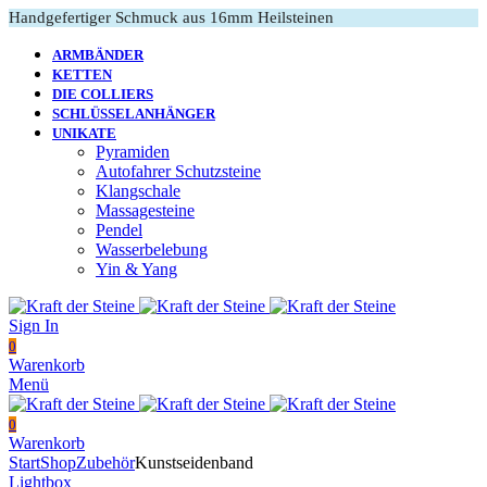
Handgefertiger Schmuck aus 16mm Heilsteinen
ARMBÄNDER
KETTEN
DIE COLLIERS
SCHLÜSSELANHÄNGER
UNIKATE
Pyramiden
Autofahrer Schutzsteine
Klangschale
Massagesteine
Pendel
Wasserbelebung
Yin & Yang
Sign In
0
Warenkorb
Menü
0
Warenkorb
Start
Shop
Zubehör
Kunstseidenband
Lightbox