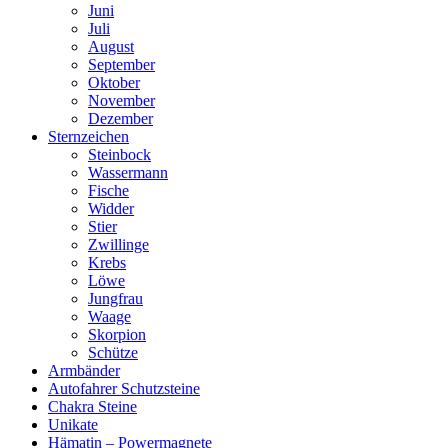
Juni
Juli
August
September
Oktober
November
Dezember
Sternzeichen
Steinbock
Wassermann
Fische
Widder
Stier
Zwillinge
Krebs
Löwe
Jungfrau
Waage
Skorpion
Schütze
Armbänder
Autofahrer Schutzsteine
Chakra Steine
Unikate
Hämatin – Powermagnete