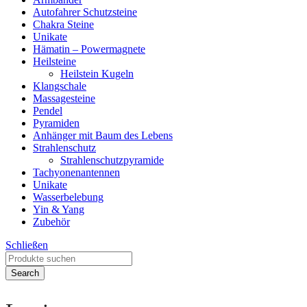
Autofahrer Schutzsteine
Chakra Steine
Unikate
Hämatin – Powermagnete
Heilsteine
Heilstein Kugeln
Klangschale
Massagesteine
Pendel
Pyramiden
Anhänger mit Baum des Lebens
Strahlenschutz
Strahlenschutzpyramide
Tachyonenantennen
Unikate
Wasserbelebung
Yin & Yang
Zubehör
Schließen
Search