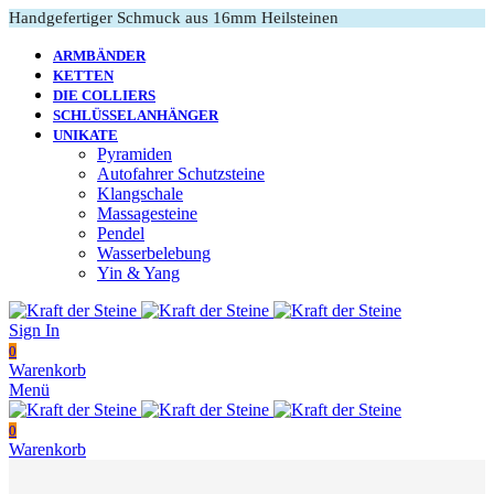
Handgefertiger Schmuck aus 16mm Heilsteinen
ARMBÄNDER
KETTEN
DIE COLLIERS
SCHLÜSSELANHÄNGER
UNIKATE
Pyramiden
Autofahrer Schutzsteine
Klangschale
Massagesteine
Pendel
Wasserbelebung
Yin & Yang
Sign In
0
Warenkorb
Menü
0
Warenkorb