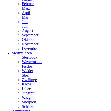
Februar
März
April
Mai
Juni
Juli
August
September
Oktober
November
Dezember
Sternzeichen
Steinbock
Wassermann
Fische
Widder
Stier
Zwillinge
Krebs
Löwe
Jungfrau
Waage
Skorpion
Schütze
Armbänder