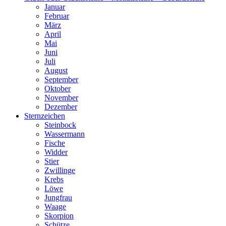
Januar
Februar
März
April
Mai
Juni
Juli
August
September
Oktober
November
Dezember
Sternzeichen
Steinbock
Wassermann
Fische
Widder
Stier
Zwillinge
Krebs
Löwe
Jungfrau
Waage
Skorpion
Schütze