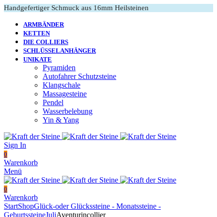
Handgefertiger Schmuck aus 16mm Heilsteinen
ARMBÄNDER
KETTEN
DIE COLLIERS
SCHLÜSSELANHÄNGER
UNIKATE
Pyramiden
Autofahrer Schutzsteine
Klangschale
Massagesteine
Pendel
Wasserbelebung
Yin & Yang
Sign In
0
Warenkorb
Menü
0
Warenkorb
Start
Shop
Glück-oder Glückssteine - Monatssteine -
Geburtssteine
Juli
Aventurincollier