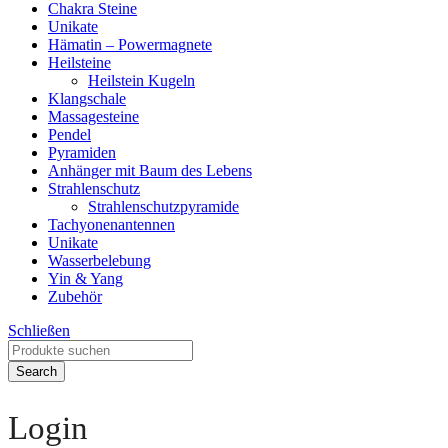
Chakra Steine
Unikate
Hämatin – Powermagnete
Heilsteine
Heilstein Kugeln
Klangschale
Massagesteine
Pendel
Pyramiden
Anhänger mit Baum des Lebens
Strahlenschutz
Strahlenschutzpyramide
Tachyonenantennen
Unikate
Wasserbelebung
Yin & Yang
Zubehör
Schließen
Search
Login