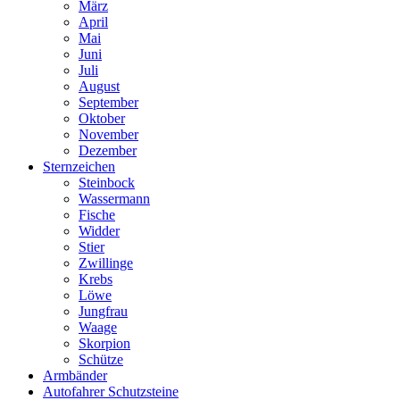
März
April
Mai
Juni
Juli
August
September
Oktober
November
Dezember
Sternzeichen
Steinbock
Wassermann
Fische
Widder
Stier
Zwillinge
Krebs
Löwe
Jungfrau
Waage
Skorpion
Schütze
Armbänder
Autofahrer Schutzsteine