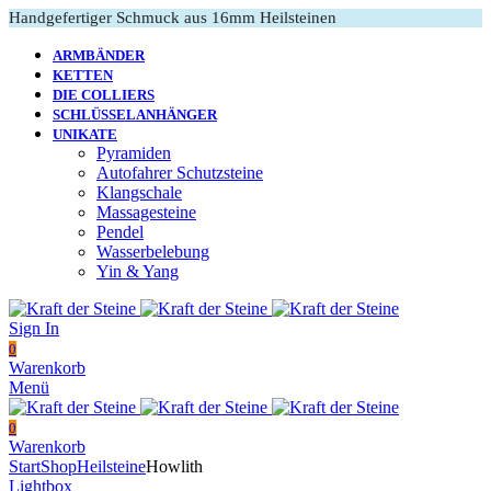
Handgefertiger Schmuck aus 16mm Heilsteinen
ARMBÄNDER
KETTEN
DIE COLLIERS
SCHLÜSSELANHÄNGER
UNIKATE
Pyramiden
Autofahrer Schutzsteine
Klangschale
Massagesteine
Pendel
Wasserbelebung
Yin & Yang
Sign In
0
Warenkorb
Menü
0
Warenkorb
Start
Shop
Heilsteine
Howlith
Lightbox