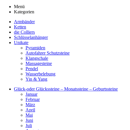
Menü
Kategorien
Armbänder
Ketten
die Colliers
Schlüsselanhänger
Unikate
Pyramiden
Autofahrer Schutzsteine
Klangschale
Massagesteine
Pendel
Wasserbelebung
Yin & Yang
Glück-oder Glückssteine – Monatssteine – Geburtssteine
Januar
Februar
März
April
Mai
Juni
Juli