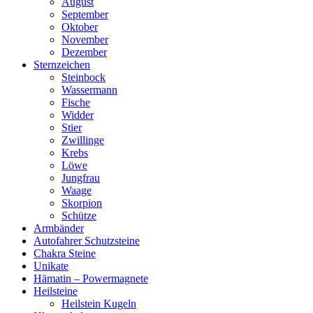
August
September
Oktober
November
Dezember
Sternzeichen
Steinbock
Wassermann
Fische
Widder
Stier
Zwillinge
Krebs
Löwe
Jungfrau
Waage
Skorpion
Schütze
Armbänder
Autofahrer Schutzsteine
Chakra Steine
Unikate
Hämatin – Powermagnete
Heilsteine
Heilstein Kugeln