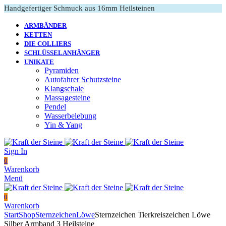
Handgefertiger Schmuck aus 16mm Heilsteinen
ARMBÄNDER
KETTEN
DIE COLLIERS
SCHLÜSSELANHÄNGER
UNIKATE
Pyramiden
Autofahrer Schutzsteine
Klangschale
Massagesteine
Pendel
Wasserbelebung
Yin & Yang
Sign In
0
Warenkorb
Menü
0
Warenkorb
Start
Shop
Sternzeichen
Löwe
Sternzeichen Tierkreiszeichen Löwe
Silber Armband 3 Heilsteine