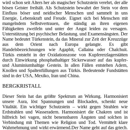
w
ird schon seit Alters her als magischer Schutzstein verehrt, der alle
bösen Geister freihält. Als Schutzstein bewahrt der Stein vor dem
Einfluss böser und neidischer Menschen und sammelt in uns
Energie, Lebenskraft und Freude. Eignet sich bei Menschen mit
mangelndem Selbstvertrauen, die ständig an ihren eigenen
Fähigkeiten zweifeln und unter der Angst leiden zu versagen.
Unterstützung bei psychischer Belastung. und Examensängsten. Der
Name bedeutet Türkenstein, da das Mineral zur Zeit der Kreuzzüge
aus dem Orient nach Europa ge­langte. Es gibt
Handelsbezeichnungen wie Agaphit, Callaina oder Chalchuit.
Türkis entsteht in der Oxi­dationszone von Kupfer­erzlagerstätten
durch Einwirkung phosphathaltiger Sickerwasser auf das kupfer-
und Aluminiumhaltige Gestein. In allen Fällen entstehen Adern,
Knollen und Spaltenfüllungen aus Tür­kis. Bedeutende Fundstätten
sind in der USA, Mexiko, Iran und China.
BERGKRISTALL
Dieser Stein hat das größte Spektrum an Wirkung. Harmonisiert
unsere Aura, löst Spannungen und Blockaden, schenkt neue
Vitalität. Ein wichtiger Schutzstein – wirkt gegen Strahlen wie
Erdstrahlen und Wasseradern. Harmonisiert die Chakren und ist
hilfreich bei vagen, nicht benennbaren Ängsten und solchen in
Verbindung mit Themen wie Religion und Tod. Vermittelt klare
Wahrnehmung und wirkt erwärmend.Der Name geht auf das griech.