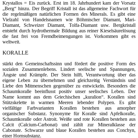
Krystallos = Eis zurück. Erst im 18. Jahrhundert kam der Vorsatz
„Berg“ hinzu. Der Begriff Kristall ist das allgemeine Fachwort für
die regelmäßigen natürlichen For­men des Mi­nerals. Es gibt eine
Viel­zahl von Handelsnamen wie Böhmischer Diamant, Mari-
Diamant, Schweizer Diamant, Tolfa-Diamant usw. Berg­kristall
entsteht durch hydrothermale Bildung aus rei­ner Kieselsäurelö­sung
die fast frei von Fremdbeimengungen ist. Vorkommen gibt es
weltweit.
KORALLE
stärkt den Gemeinschaftssinn und fördert die positive Form des
sozialen Zusammenlebens
.
Lindert seelische und Spannungen,
Ängste und Krämpfe.
Der Stein hilft, Verantwortung über das
eigene Leben zu übernehmen und gleichzeitig Verständnis und
Liebe den Mitmenschen gegenüber zu entwickeln.
Besonders die
Schaumkoralle beeinflusst positiv unser seelisches Leben. Der
Name kommt aus dem Griechischen „kuralion“. Korallen sind
Stützskelette in warmen Meeren le­bender Polypen. Es gibt
vielfältige Farbvarianten Korallen bestehen aus amorpher
organischer Sub­stanz. Synonyme für Koralle sind Apfelkoralle,
Schaumkoralle oder Astroit. Weiße und rote Korallen bestehen aus
Calcit (Calcium-Carbonat) und zählt zur Mineralklasse der
Cabonate. Schwarze und blaue Korallen bestehen aus Conchyn,
einer Hornsubstanz.