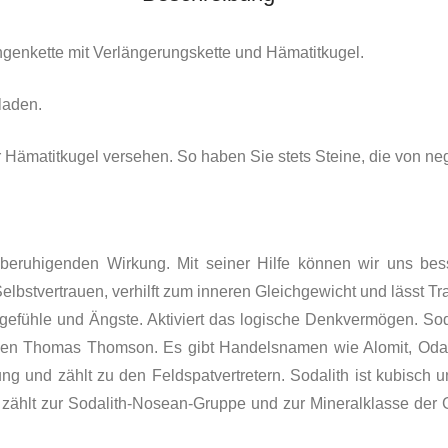
ngenkette mit Verlängerungskette und Hämatitkugel.
laden.
Hämatitkugel versehen. So haben Sie stets Steine, die von nega
eruhigenden Wirkung. Mit seiner Hilfe können wir uns besse
Selbstvertrauen, verhilft zum inneren Gleichgewicht und lässt Tr
dgefühle und Ängste. Aktiviert das logische Denkvermögen. So
gen Thomas Thomson. Es gibt Handelsnamen wie Alomit, Odali
ng und zählt zu den Feldspatvertre­tern. Sodalith ist kubisch un
hlt zur Sodalith-Nosean-Gruppe und zur Mineralklasse der Ger