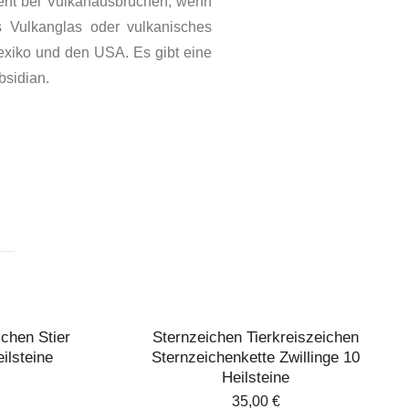
teht bei Vulkan­ausbrüchen, wenn
s Vulkan­glas oder vulkanisches
Mexiko und den USA. Es gibt eine
bsidian.
ichen Stier
Sternzeichen Tierkreiszeichen
ilsteine
Sternzeichenkette Zwillinge 10
Heilsteine
35,00
€