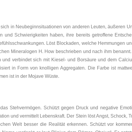
, sich in Neubeginnsituationen von anderen Leuten, äußeren U
 und Schwierigkeiten haben, ihre bereits getroffene Entsche
Gefühlsschwankungen. Löst Blockaden, welche Hemmungen un
hen Mineralogen H. How beschrieben und nach ihm benannt. H
n und verbindet sich mit Kiesel- und Borsäure und dem Calc
lisiert in Form von knolligen Ag­gregaten. Die Farbe ist mattw
en ist in der Mojave Wüste.
 das Stehvermögen. Schützt gegen Druck und negative Emoti
ration und vermittelt Lebenskraft. Der Stein löst Angst, Schock
nlichen Welt besser die Realität erkennen. Schützt vor komme