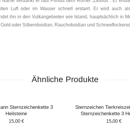
 Name verdankt er laut Plinius dem Römer „Obsius“. Er ent­s
lten Luft oder im Wasser schnell er­starrt. Er wird auch al
ndet ihn in den Vulkangebie­ten wie Island, hauptsächlich in 
n: Gold-oder Silberobsidian, Rauchobsidian und Schneeflockeno
Ähnliche Produkte
nn Sternzeichenkette 3
Sternzeichen Tierkreisze
Heilsteine
Sternzeichenkette 3 He
15,00
€
15,00
€