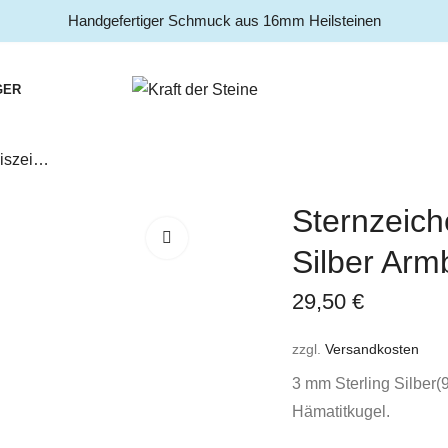
Handgefertiger Schmuck aus 16mm Heilsteinen
GER
Sternzeichen Tierkreiszeichen Schütze Silber Armband 3 Heilsteine
Sternzeich
Silber Arm
29,50
€
zzgl.
Versandkosten
3 mm Sterling Silber(
Hämatitkugel.