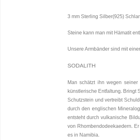
3 mm Sterling Silber(925) Schla
Steine kann man mit Hämatit ent
Unsere Armbänder sind mit einer 
SODALITH
Man schätzt ihn wegen seiner b
künstlerische Entfaltung. Bringt 
Schutzstein und vertreibt Schul
durch den englischen Mineralo
entsteht durch vulkanische Bildu
von Rhombendodeeka­edern. Er zä
es in Namibia.