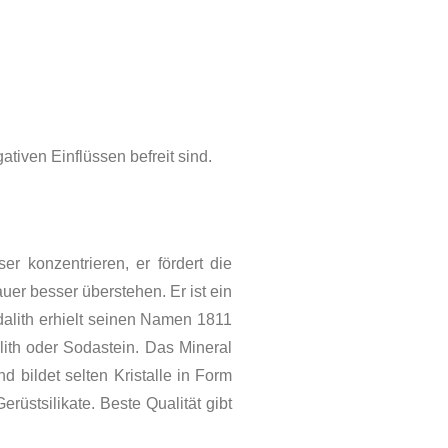
tiven Einflüssen befreit sind.
r konzentrieren, er fördert die
auer besser überstehen. Er ist ein
dalith
erhielt seinen Namen 1811
th oder Sodastein. Das Mineral
d bildet selten Kristalle in Form
üstsilikate. Beste Qualität gibt