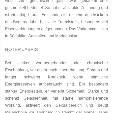
weiter zum griechischen „jaspi“ was geflammt oder
gesprenkelt bedeu­tet. So hat er abstrakte Zeich­nung und
ist einfarbig braun. Entstanden ist er beim durchsickern
des Bodens da­bei hat viele Fremdstoffe, besonders viel
Eisenverbindungen aufgenommen. Das Vorkom­men ist in
in Südafrika, Australien und Madagaskar.
ROTER JASPIS
Bei starker vorübergehender oder chronischer
Erschöpfung, vor allem nach Überarbeitung, Sorgen und
langer schwerer Krankheit, wenn sämtliche
Energiereserven aufgebraucht sind. Ein besonders
starker Energiestein, er verleiht Sicherheit, Stärke und
schenkt Gelassenheit, hat starke harmonisierende
Wirkung, aktiviert den Sexualbereich und beugt
Melancholie vor. Ursprünglich stammt der Name Jaspis