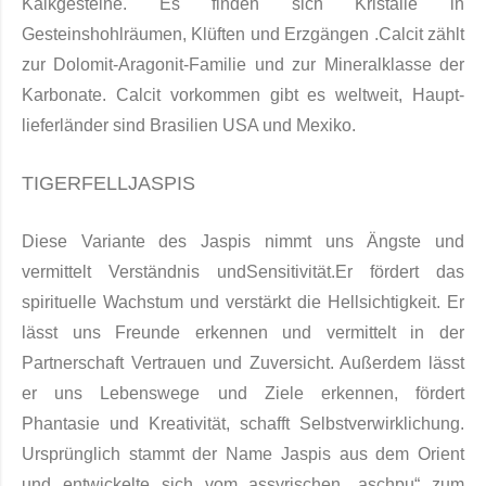
Kalkge­steine. Es finden sich Kristalle in
Gesteinshohlräumen, Klüften und Erzgängen .Calcit zählt
zur Dolomit-Arago­nit-Familie und zur Mineralklasse der
Karbonate. Calcit vorkommen gibt es weltweit, Haupt­
lieferländer sind Brasilien USA und Mexiko.
TIGERFELLJASPIS
Diese Variante des Jaspis nimmt uns Ängste und
vermittelt Verständnis und
Sensitivität.
Er fördert das
spirituelle Wachstum und verstärkt die Hellsichtigkeit. Er
lässt uns Freunde erkennen und vermittelt in der
Partnerschaft Vertrauen und Zuversicht. Außerdem lässt
er uns Lebenswege und Ziele erkennen, fördert
Phantasie und Kreativität, schafft Selbstverwirklichung.
Ursprünglich stammt der Name Jaspis aus dem Orient
und entwickelte sich vom assyrischen „aschpu“ zum