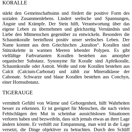
KORALLE
stärkt den Gemeinschaftssinn und fördert die positive Form des
sozialen Zusammenlebens
.
Lindert seelische und Spannungen,
Ängste und Krämpfe.
Der Stein hilft, Verantwortung über das
eigene Leben zu übernehmen und gleichzeitig Verständnis und
Liebe den Mitmenschen gegenüber zu entwickeln.
Besonders die
Schaumkoralle beeinflusst positiv unser seelisches Leben. Der
Name kommt aus dem Griechischen „kuralion“. Korallen sind
Stützskelette in warmen Meeren le­bender Polypen. Es gibt
vielfältige Farbvarianten Korallen bestehen aus amorpher
organischer Sub­stanz. Synonyme für Koralle sind Apfelkoralle,
Schaumkoralle oder Astroit. Weiße und rote Korallen bestehen aus
Calcit (Calcium-Carbonat) und zählt zur Mineralklasse der
Cabonate. Schwarze und blaue Korallen bestehen aus Conchyn,
einer Hornsubstanz.
TIGERAUGE
vermittelt Gefühl von Wärme und Geborgenheit, hilft Wahrheiten
besser zu erkennen. Er ist geeignet für Menschen, die nach vielen
Fehlschlägen den Mut in scheinbar aussichtslosen Situationen
verloren haben und bezweifeln, dass sich jemals etwas an ihrer Lage
ändern könnte. Er verhilft zur Entspannung, man wird in die Lage
versetzt, die Dinge objektiver zu betrachten. Durch den Schliff