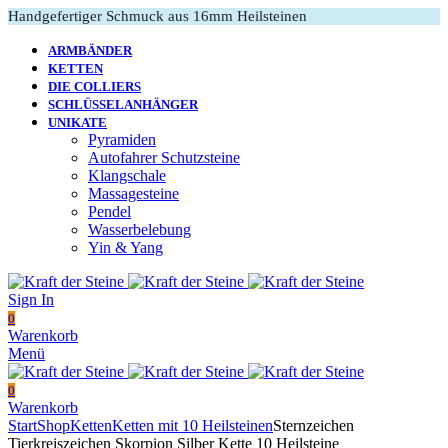
Handgefertiger Schmuck aus 16mm Heilsteinen
ARMBÄNDER
KETTEN
DIE COLLIERS
SCHLÜSSELANHÄNGER
UNIKATE
Pyramiden
Autofahrer Schutzsteine
Klangschale
Massagesteine
Pendel
Wasserbelebung
Yin & Yang
Sign In
0
Warenkorb
Menü
0
Warenkorb
Start
Shop
Ketten
Ketten mit 10 Heilsteinen
Sternzeichen
Tierkreiszeichen Skorpion Silber Kette 10 Heilsteine