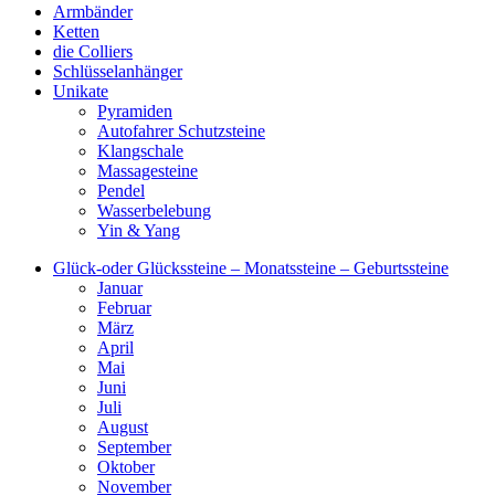
Armbänder
Ketten
die Colliers
Schlüsselanhänger
Unikate
Pyramiden
Autofahrer Schutzsteine
Klangschale
Massagesteine
Pendel
Wasserbelebung
Yin & Yang
Glück-oder Glückssteine – Monatssteine – Geburtssteine
Januar
Februar
März
April
Mai
Juni
Juli
August
September
Oktober
November