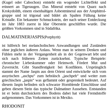
(Kugel oder Cabochon) entsteht ein wogender Lichteffekt und
erinnert an Tige­raugen. Das Mineral entsteht von Quarz nach
Krokydolith, einem eisenhaltigen Asbestmineral aus der Amphitrol­
gruppe und ist trigonal und bildet als Spalten Füllung keine
Kristalle. Ein bekannter Schmuckstein, der nach seiner Entdeckung
im Jahr 1883 zuerst in Idar Oberstein geschliffen wur­de. Die
größten Vorkommen sind in Südafrika.
DALMATINERJASPIS
(Porphyrit)
ist hilfreich bei melancholischen Anwandlungen und Zuständen
ohne jeglichen äußeren Anlass. Wenn man in seinem Denken und
Fühlen mehr in der Vergangenheit als in der Gegenwart lebt und
sich nach früheren Zeiten zurücksehnt. Typische Beispiele:
chronischer Liebeskummer oder Heimweh. Fördert Mut und
Zuversicht. Gibt Standfestigkeit bei Konflikten. Ursprünglich
stammt der Name Jaspis aus dem Orient und entwickelte sich vom
assyrischen „aschpu“ zum hebräisch „jaschpeh“ und weiter zum
griechischen „jaspis“ was geflammt oder gesprenkelt be­deutet. Auf
diesem Jaspis befinden sich schwarze Hornblende Einschlüsse und
geben diesem Stein das typische Dalmatiner Aussehen. Entstanden
ist er beim durchsi­ckern des Bodens dabei hat viele Fremdstoffe
aufge­nommen. Das Vorkommen ist in Mexiko.
RHODONIT