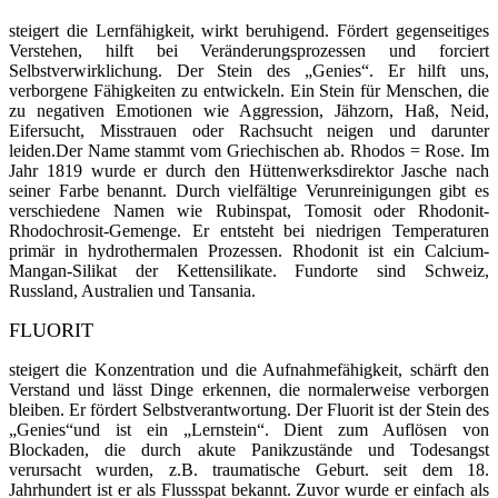
steigert die Lernfähigkeit, wirkt beruhigend. Fördert gegenseitiges
Verstehen, hilft bei Veränderungsprozessen und forciert
Selbstverwirklichung. Der Stein des „Genies“. Er hilft uns,
verborgene Fähigkeiten zu entwickeln. Ein Stein für Menschen, die
zu negativen Emotionen wie Aggression, Jähzorn, Haß, Neid,
Eifersucht, Misstrauen oder Rachsucht neigen und darunter
leiden.Der Name stammt vom Griechischen ab. Rhodos = Rose. Im
Jahr 1819 wurde er durch den Hüttenwerks­direktor Ja­sche nach
seiner Farbe benannt. Durch vielfältige Verunreinigungen gibt es
ver­schiedene Na­men wie Rubinspat, To­mosit oder Rhodonit-
Rhodochrosit-Gemenge. Er entsteht bei niedrigen Temperatu­ren
primär in hydrothermalen Pro­zessen. Rhodonit ist ein Calcium-
Mangan-Sili­kat der Kettensilikate. Fundorte sind Schweiz,
Russland, Australien und Tansania.
FLUORIT
steigert die Konzentration und die Aufnahmefähigkeit, schärft den
Verstand und lässt Dinge erkennen, die normalerweise verborgen
bleiben. Er fördert Selbstverantwortung. Der Fluorit ist der Stein des
„Genies“und ist ein „Lernstein“. Dient zum Auflösen von
Blockaden, die durch akute Panikzustände und Todesangst
verursacht wurden, z.B. traumatische Geburt. seit dem 18.
Jahrhundert ist er als Flussspat bekannt. Zuvor wurde er einfach als