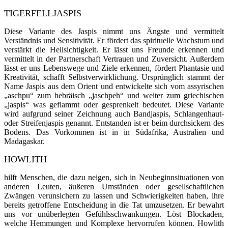
TIGERFELLJASPIS
Diese Variante des Jaspis nimmt uns Ängste und vermittelt
Verständnis und Sensitivität. Er fördert das spirituelle Wachstum und
verstärkt die Hellsichtigkeit. Er lässt uns Freunde erkennen und
vermittelt in der Partnerschaft Vertrauen und Zuversicht. Außerdem
lässt er uns Lebenswege und Ziele erkennen, fördert Phantasie und
Kreativität, schafft Selbstverwirklichung. Ursprünglich stammt der
Name Jaspis aus dem Orient und entwickelte sich vom assyrischen
„aschpu“ zum hebräisch „jaschpeh“ und weiter zum griechischen
„jaspis“ was geflammt oder gesprenkelt be­deutet. Diese Variante
wird auf­grund seiner Zeichnung auch Bandjaspis, Schlangenhaut-
oder Strei­fenjaspis ge­nannt. Entstanden ist er beim durchsi­ckern des
Bodens. Das Vorkommen ist in in Süd­afrika, Australien und
Madagaskar.
HOWLITH
hilft Menschen, die dazu neigen, sich in Neubeginnsituationen von
anderen Leuten, äußeren Umständen oder gesellschaftlichen
Zwängen verunsichern zu lassen und Schwierigkeiten haben, ihre
bereits getroffene Entscheidung in die Tat umzusetzen. Er bewahrt
uns vor unüberlegten Gefühlsschwankungen. Löst Blockaden,
welche Hemmungen und Komplexe hervorrufen können. Howlith