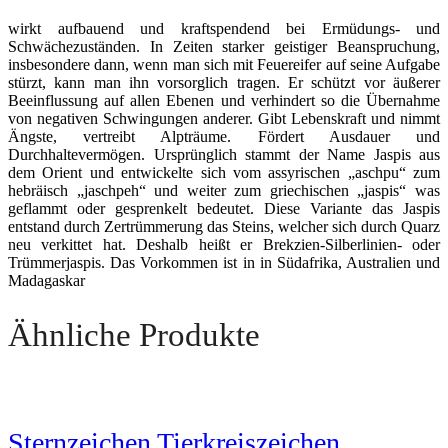
wirkt aufbauend und kraftspendend bei Ermüdungs- und
Schwächezuständen. In Zeiten starker geistiger Beanspruchung,
insbesondere dann, wenn man sich mit Feuereifer auf seine Aufgabe
stürzt, kann man ihn vorsorglich tragen. Er schützt vor äußerer
Beeinflussung auf allen Ebenen und verhindert so die Übernahme
von negativen Schwingungen anderer. Gibt Lebenskraft und nimmt
Ängste, vertreibt Alpträume. Fördert Ausdauer und
Durchhaltevermögen. Ursprünglich stammt der Name Jaspis aus
dem Orient und entwickelte sich vom assyrischen „aschpu“ zum
hebräisch „jaschpeh“ und weiter zum griechischen „jaspis“ was
geflammt oder gesprenkelt be­deutet. Diese Variante das Jaspis
entstand durch Zertrümmerung das Steins, welcher sich durch Quarz
neu verkit­tet hat. Deshalb heißt er Brekzien-Sil­berlinien- oder
Trümmerjaspis. Das Vorkom­men ist in in Südafrika, Australien und
Madagaskar
Ähnliche Produkte
Sternzeichen Tierkreiszeichen