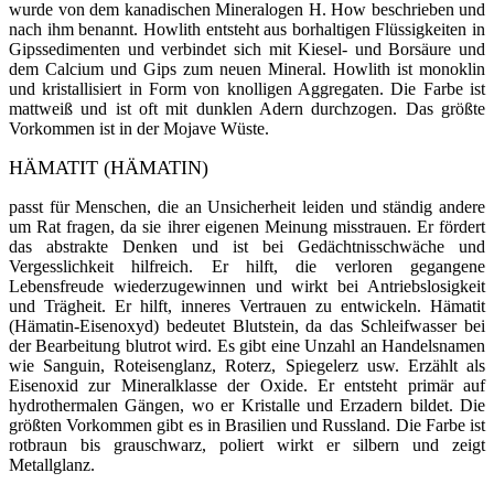
wurde von dem kanadischen Mineralogen H. How beschrieben und
nach ihm benannt. Howlith entsteht aus borhaltigen Flüssigkeiten in
Gipssedimenten und verbindet sich mit Kiesel- und Borsäure und
dem Calcium und Gips zum neuen Mineral. Howlith ist monoklin
und kristallisiert in Form von knolligen Ag­gregate
n
. Die Farbe ist
mattweiß und ist oft mit dunklen Adern durchzogen. Das größte
Vorkommen ist in der Mojave Wüste.
HÄMATIT (HÄMATIN)
passt für Menschen, die an Unsicherheit leiden und ständig andere
um Rat fragen, da sie ihrer eigenen Meinung misstrauen. Er fördert
das abstrakte Denken und ist bei Gedächtnisschwäche und
Vergesslichkeit hilfreich. Er hilft, die verloren gegangene
Lebensfreude wiederzugewinnen und wirkt bei Antriebslosigkeit
und Trägheit. Er hilft, inneres Vertrauen zu entwickeln. Hämatit
(Hämatin-
Eisenoxyd
) bedeutet Blutstein, da das Schleifwasser bei
der Bearbeitung blutrot wird. Es gibt eine Unzahl an Han­delsnamen
wie Sanguin, Roteisenglanz, Roterz, Spiegelerz usw.
Er
zählt als
Eisenoxid zur Mine­ralklasse der Oxide. Er entsteht pri­mär auf
hydrothermalen Gängen, wo er Kristalle und Erzadern bildet. Die
größ­ten Vorkommen gibt es in Brasilien und Russland. Die Farbe ist
rotbraun bis grauschwarz, poliert wirkt er silbern und zeigt
Metallglanz.