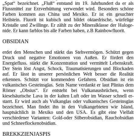
„Spat“ bezeichnet. „Fluß“ entstand im 19. Jahrhundert da er als
Flussmittel zur Erzverhüttung verwendet wird. Beson­ders schöne
Farben kommen aus China und Mexiko. Er ist ein gesuchter
Heilstein. Fluorit ist kubisch und bil­det oktaedrische, würfelige
Kristalle und Zwillinge. Er zählt zu der Mineralklasse der Haloge­
nide. Er kann farblos bis alle Farben haben, z.B Rainbowfluorit.
OBSIDIAN
erdet den Menschen und stärkt das Stehvermögen. Schützt gegen
Druck und negative Emotionen von Außen. Er fördert den
Energiefluss. stärkt die Konzentration und vermittelt Lebenskraft.
Der Stein löst Angst, Schock, Traumatisierungen und Blockaden
auf. Er lässt in unserer persönlichen Welt besser die Realität
erkennen. Schützt vor kommenden Gefahren. Obsidian ist ein
vulkanisches Gesteinsglas. Sein Name verdankt er laut Plinius dem
Römer „Obsius“. Er ent­steht bei Vulkan­ausbrüchen, wenn
kieselsäurische Lava in der kalten Luft oder im Wasser schnell er­
starrt. Er wird auch als Vulkan­glas oder vulkanisches Gesteinsglas
bezeichnet. Man findet ihn in den Vulkangebie­ten wie Island,
hauptsächlich in Mexiko und den USA. Es gibt eine Vielfalt
verschiedener Varianten: Gold-oder Silberobsidian, Rauchobsidian
und Schneeflockenobsidian.
BREKKZIENJASPIS