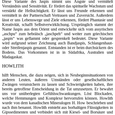
Diese Variante des Jaspis nimmt uns Ängste und vermittelt
Verständnis und Sensitivität. Er fördert das spirituelle Wachstum und
verstärkt die Hellsichtigkeit. Er lässt uns Freunde erkennen und
vermittelt in der Partnerschaft Vertrauen und Zuversicht. Außerdem
lässt er uns Lebenswege und Ziele erkennen, fördert Phantasie und
Kreativität, schafft Selbstverwirklichung. Ursprünglich stammt der
Name Jaspis aus dem Orient und entwickelte sich vom assyrischen
„aschpu“ zum hebräisch „jaschpeh“ und weiter zum griechischen
„jaspis“ was geflammt oder gesprenkelt be­deutet. Diese Variante
wird auf­grund seiner Zeichnung auch Bandjaspis, Schlangenhaut-
oder Strei­fenjaspis ge­nannt. Entstanden ist er beim durchsi­ckern des
Bodens. Das Vorkommen ist in in Süd­afrika, Australien und
Madagaskar.
HOWLITH
hilft Menschen, die dazu neigen, sich in Neubeginnsituationen von
anderen Leuten, äußeren Umständen oder gesellschaftlichen
Zwängen verunsichern zu lassen und Schwierigkeiten haben, ihre
bereits getroffene Entscheidung in die Tat umzusetzen. Er bewahrt
uns vor unüberlegten Gefühlsschwankungen. Löst Blockaden,
welche Hemmungen und Komplexe hervorrufen können. Howlith
wurde von dem kanadischen Mineralogen H. How beschrieben und
nach ihm benannt. Howlith entsteht aus borhaltigen Flüssigkeiten in
Gipssedimenten und verbindet sich mit Kiesel- und Borsäure und