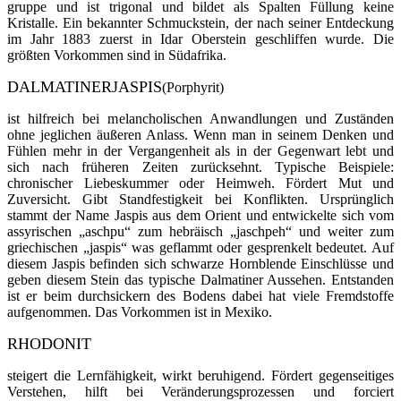
gruppe und ist trigonal und bildet als Spalten Füllung keine
Kristalle. Ein bekannter Schmuckstein, der nach seiner Entdeckung
im Jahr 1883 zuerst in Idar Oberstein geschliffen wur­de. Die
größten Vorkommen sind in Südafrika.
DALMATINERJASPIS
(Porphyrit)
ist hilfreich bei melancholischen Anwandlungen und Zuständen
ohne jeglichen äußeren Anlass. Wenn man in seinem Denken und
Fühlen mehr in der Vergangenheit als in der Gegenwart lebt und
sich nach früheren Zeiten zurücksehnt. Typische Beispiele:
chronischer Liebeskummer oder Heimweh. Fördert Mut und
Zuversicht. Gibt Standfestigkeit bei Konflikten. Ursprünglich
stammt der Name Jaspis aus dem Orient und entwickelte sich vom
assyrischen „aschpu“ zum hebräisch „jaschpeh“ und weiter zum
griechischen „jaspis“ was geflammt oder gesprenkelt be­deutet. Auf
diesem Jaspis befinden sich schwarze Hornblende Einschlüsse und
geben diesem Stein das typische Dalmatiner Aussehen. Entstanden
ist er beim durchsi­ckern des Bodens dabei hat viele Fremdstoffe
aufge­nommen. Das Vorkommen ist in Mexiko.
RHODONIT
steigert die Lernfähigkeit, wirkt beruhigend. Fördert gegenseitiges
Verstehen, hilft bei Veränderungsprozessen und forciert