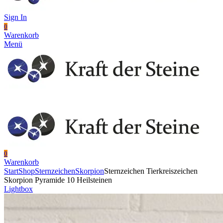
Sign In
0
Warenkorb
Menü
0
Warenkorb
Start
Shop
Sternzeichen
Skorpion
Sternzeichen Tierkreiszeichen
Skorpion Pyramide 10 Heilsteinen
Lightbox