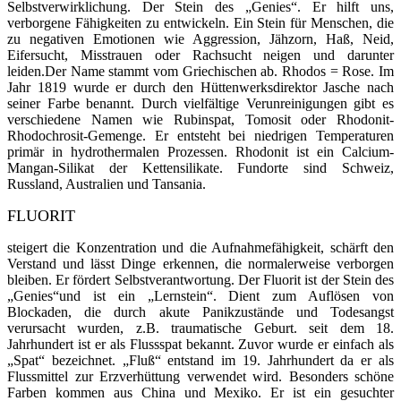
Selbstverwirklichung. Der Stein des „Genies“. Er hilft uns,
verborgene Fähigkeiten zu entwickeln. Ein Stein für Menschen, die
zu negativen Emotionen wie Aggression, Jähzorn, Haß, Neid,
Eifersucht, Misstrauen oder Rachsucht neigen und darunter
leiden.Der Name stammt vom Griechischen ab. Rhodos = Rose. Im
Jahr 1819 wurde er durch den Hüttenwerks­direktor Ja­sche nach
seiner Farbe benannt. Durch vielfältige Verunreinigungen gibt es
ver­schiedene Na­men wie Rubinspat, To­mosit oder Rhodonit-
Rhodochrosit-Gemenge. Er entsteht bei niedrigen Temperatu­ren
primär in hydrothermalen Pro­zessen. Rhodonit ist ein Calcium-
Mangan-Sili­kat der Kettensilikate. Fundorte sind Schweiz,
Russland, Australien und Tansania.
FLUORIT
steigert die Konzentration und die Aufnahmefähigkeit, schärft den
Verstand und lässt Dinge erkennen, die normalerweise verborgen
bleiben. Er fördert Selbstverantwortung. Der Fluorit ist der Stein des
„Genies“und ist ein „Lernstein“. Dient zum Auflösen von
Blockaden, die durch akute Panikzustände und Todesangst
verursacht wurden, z.B. traumatische Geburt. seit dem 18.
Jahrhundert ist er als Flussspat bekannt. Zuvor wurde er einfach als
„Spat“ bezeichnet. „Fluß“ entstand im 19. Jahrhundert da er als
Flussmittel zur Erzverhüttung verwendet wird. Beson­ders schöne
Farben kommen aus China und Mexiko. Er ist ein gesuchter