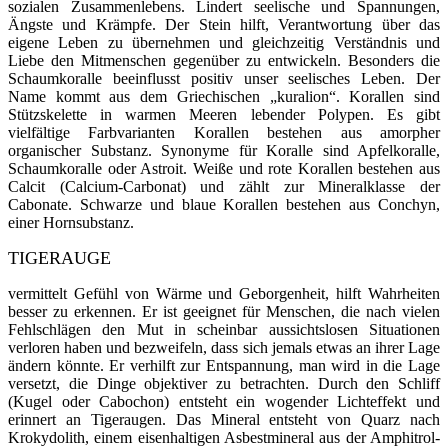
sozialen Zusammenlebens
.
Lindert seelische und Spannungen,
Ängste und Krämpfe.
Der Stein hilft, Verantwortung über das
eigene Leben zu übernehmen und gleichzeitig Verständnis und
Liebe den Mitmenschen gegenüber zu entwickeln.
Besonders die
Schaumkoralle beeinflusst positiv unser seelisches Leben. Der
Name kommt aus dem Griechischen „kuralion“. Korallen sind
Stützskelette in warmen Meeren le­bender Polypen. Es gibt
vielfältige Farbvarianten Korallen bestehen aus amorpher
organischer Sub­stanz. Synonyme für Koralle sind Apfelkoralle,
Schaumkoralle oder Astroit. Weiße und rote Korallen bestehen aus
Calcit (Calcium-Carbonat) und zählt zur Mineralklasse der
Cabonate. Schwarze und blaue Korallen bestehen aus Conchyn,
einer Hornsubstanz.
TIGERAUGE
vermittelt Gefühl von Wärme und Geborgenheit, hilft Wahrheiten
besser zu erkennen. Er ist geeignet für Menschen, die nach vielen
Fehlschlägen den Mut in scheinbar aussichtslosen Situationen
verloren haben und bezweifeln, dass sich jemals etwas an ihrer Lage
ändern könnte. Er verhilft zur Entspannung, man wird in die Lage
versetzt, die Dinge objektiver zu betrachten. Durch den Schliff
(Kugel oder Cabochon) entsteht ein wogender Lichteffekt und
erinnert an Tige­raugen. Das Mineral entsteht von Quarz nach
Krokydolith, einem eisenhaltigen Asbestmineral aus der Amphitrol­