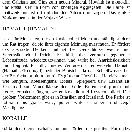
dem Calcium und Gips zum neuen Mineral. Howlith ist monoklin
und kristallisiert in Form von knolligen Ag­gregate
n
. Die Farbe ist
mattweiß und ist oft mit dunklen Adern durchzogen. Das größte
Vorkommen ist in der Mojave Wüste.
HÄMATIT (HÄMATIN)
passt für Menschen, die an Unsicherheit leiden und ständig andere
um Rat fragen, da sie ihrer eigenen Meinung misstrauen. Er fördert
das abstrakte Denken und ist bei Gedächtnisschwäche und
Vergesslichkeit hilfreich. Er hilft, die verloren gegangene
Lebensfreude wiederzugewinnen und wirkt bei Antriebslosigkeit
und Trägheit. Er hilft, inneres Vertrauen zu entwickeln. Hämatit
(Hämatin-
Eisenoxyd
) bedeutet Blutstein, da das Schleifwasser bei
der Bearbeitung blutrot wird. Es gibt eine Unzahl an Han­delsnamen
wie Sanguin, Roteisenglanz, Roterz, Spiegelerz usw.
Er
zählt als
Eisenoxid zur Mine­ralklasse der Oxide. Er entsteht pri­mär auf
hydrothermalen Gängen, wo er Kristalle und Erzadern bildet. Die
größ­ten Vorkommen gibt es in Brasilien und Russland. Die Farbe ist
rotbraun bis grauschwarz, poliert wirkt er silbern und zeigt
Metallglanz.
KORALLE
stärkt den Gemeinschaftssinn und fördert die positive Form des