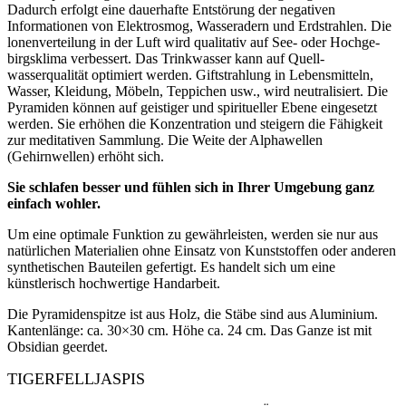
Dadurch erfolgt eine dauerhafte Entstörung der negativen
Informationen von Elektrosmog, Wasser­adern und Erdstrahlen. Die
lonen­verteilung in der Luft wird qualitativ auf See- oder Hochge­
birgsklima verbessert. Das Trinkwasser kann auf Quell­
wasserqualität optimiert werden. Giftstrahlung in Lebens­mitteln,
Wasser, Kleidung, Möbeln, Teppichen usw., wird neutralisiert. Die
Pyramiden können auf geistiger und spiritueller Ebene eingesetzt
werden. Sie erhöhen die Konzentration und steigern die Fähigkeit
zur meditativen Sammlung. Die Weite der Alphawellen
(Gehirnwellen) er­höht sich.
Sie schlafen besser und fühlen sich in Ihrer Umgebung ganz
einfach wohler.
Um eine optimale Funktion zu gewährleisten, werden sie nur aus
natürlichen Materialien ohne Einsatz von Kunststoffen oder anderen
synthetischen Bauteilen gefertigt. Es handelt sich um eine
künstlerisch hochwertige Handarbeit.
Die Pyramidenspitze ist aus Holz, die Stäbe sind aus Aluminium.
Kantenlänge: ca. 30×30 cm. Höhe ca. 24 cm. Das Ganze ist mit
Obsidian geerdet.
TIGERFELLJASPIS