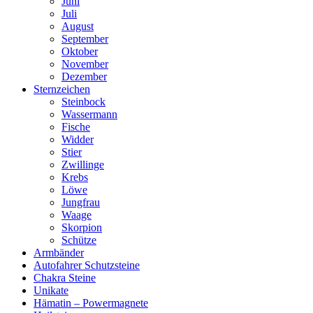
Juni
Juli
August
September
Oktober
November
Dezember
Sternzeichen
Steinbock
Wassermann
Fische
Widder
Stier
Zwillinge
Krebs
Löwe
Jungfrau
Waage
Skorpion
Schütze
Armbänder
Autofahrer Schutzsteine
Chakra Steine
Unikate
Hämatin – Powermagnete