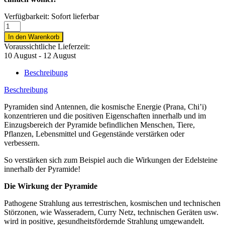
Verfügbarkeit:
Sofort lieferbar
Sternzeichen
Tierkreiszeichen
In den Warenkorb
Skorpion
Voraussichtliche Lieferzeit:
Pyramide
10 August - 12 August
10
Heilsteinen
Beschreibung
quantity
Beschreibung
Pyramiden sind Antennen, die kosmische Energie (Prana, Chi’i)
konzentrieren und die po­sitiven Eigenschaften innerhalb und im
Einzugsbereich der Pyramide befindlichen Menschen, Tiere,
Pflanzen, Lebensmittel und Gegenstände verstärken oder
verbessern.
So verstärken sich zum Beispiel auch die Wirkungen der Edelsteine
innerhalb der Pyramide!
Die Wirkung der Pyramide
Pathogene Strahlung aus terrestrischen, kosmischen und technischen
Störzonen, wie Wasseradern, Curry Netz, technischen Geräten usw.
wird in positive, gesundheitsfördernde Strahlung umgewandelt.