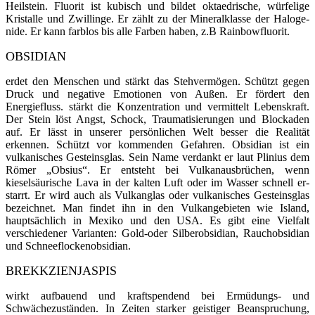
Heilstein. Fluorit ist kubisch und bil­det oktaedrische, würfelige
Kristalle und Zwillinge. Er zählt zu der Mineralklasse der Haloge­
nide. Er kann farblos bis alle Farben haben, z.B Rainbowfluorit.
OBSIDIAN
erdet den Menschen und stärkt das Stehvermögen. Schützt gegen
Druck und negative Emotionen von Außen. Er fördert den
Energiefluss. stärkt die Konzentration und vermittelt Lebenskraft.
Der Stein löst Angst, Schock, Traumatisierungen und Blockaden
auf. Er lässt in unserer persönlichen Welt besser die Realität
erkennen. Schützt vor kommenden Gefahren. Obsidian ist ein
vulkanisches Gesteinsglas. Sein Name verdankt er laut Plinius dem
Römer „Obsius“. Er ent­steht bei Vulkan­ausbrüchen, wenn
kieselsäurische Lava in der kalten Luft oder im Wasser schnell er­
starrt. Er wird auch als Vulkan­glas oder vulkanisches Gesteinsglas
bezeichnet. Man findet ihn in den Vulkangebie­ten wie Island,
hauptsächlich in Mexiko und den USA. Es gibt eine Vielfalt
verschiedener Varianten: Gold-oder Silberobsidian, Rauchobsidian
und Schneeflockenobsidian.
BREKKZIENJASPIS
wirkt aufbauend und kraftspendend bei Ermüdungs- und
Schwächezuständen. In Zeiten starker geistiger Beanspruchung,