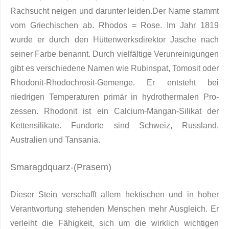
Rachsucht neigen und darunter leiden.Der Name stammt
vom Griechischen ab. Rhodos = Rose. Im Jahr 1819
wurde er durch den Hüttenwerks­direktor Ja­sche nach
seiner Farbe benannt. Durch vielfältige Verunreinigungen
gibt es ver­schiedene Na­men wie Rubinspat, To­mosit oder
Rhodonit-Rhodochrosit-Gemenge. Er entsteht bei
niedrigen Temperatu­ren primär in hydrothermalen Pro­
zessen. Rhodonit ist ein Calcium-Mangan-Sili­kat der
Kettensilikate. Fundorte sind Schweiz, Russland,
Australien und Tansania.
Smaragdquarz
-(
Prasem
)
Dieser Stein verschafft allem hektischen und in hoher
Verantwortung stehenden Menschen mehr Ausgleich. Er
verleiht die Fähigkeit, sich um die wirklich wichtigen