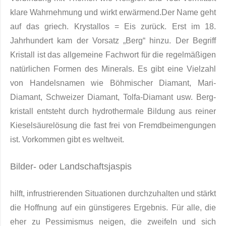
klare Wahrnehmung und wirkt erwärmend.Der Name geht
auf das griech. Krystallos = Eis zurück. Erst im 18.
Jahrhundert kam der Vorsatz „Berg“ hinzu. Der Begriff
Kristall ist das allgemeine Fachwort für die regelmäßigen
natürlichen For­men des Mi­nerals. Es gibt eine Viel­zahl
von Handelsnamen wie Böhmischer Diamant, Mari-
Diamant, Schweizer Diamant, Tolfa-Diamant usw. Berg­
kristall entsteht durch hydrothermale Bildung aus rei­ner
Kieselsäurelö­sung die fast frei von Fremdbeimengungen
ist. Vorkommen gibt es weltweit.
Bilder- oder
Landschaftsjaspis
hilft, in
frustrierenden
Situationen durchzuhalten und stärkt
die Hoffnung auf ein günstigeres Ergebnis. Für alle, die
eher zu Pessimismus neigen, die zweifeln und sich