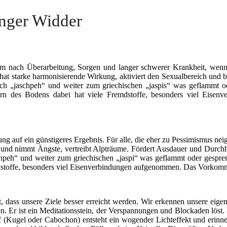
nger Widder
em nach Überarbeitung, Sorgen und langer schwerer Krankheit, wenn 
it, hat starke harmonisierende Wirkung, aktiviert den Sexualbereich un
h „jaschpeh“ und weiter zum griechischen „jaspis“ was geflammt oder
ckern des Bodens dabei hat viele Fremdstoffe, besonders viel Eisen
ung auf ein günstigeres Ergebnis. Für alle, die eher zu Pessimismus ne
aft und nimmt Ängste, vertreibt Alpträume. Fördert Ausdauer und Durc
eh“ und weiter zum griechischen „jaspi“ was geflammt oder gesprenkel
mdstoffe, besonders viel Eisenverbindungen aufgenommen. Das Vorkom­m
afft, dass unsere Ziele besser erreicht werden. Wir erkennen unsere ei
. Er ist ein Meditationsstein, der Verspannungen und Blockaden löst.
ff (Kugel oder Cabochon) entsteht ein wogender Lichteffekt und erinn