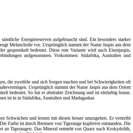
sämtliche Energiereserven aufgebraucht sind. Ein besonders starker
d beugt Melancholie vor. Ursprünglich stammt der Name Jaspis aus dem
 gesprenkelt be­deutet. Diese rote Variante wird auch Eisenjaspis,
verbindungen aufge­nommen. Vorkom­men: Südafrika, Australien und
igen, die zweifeln und sich Sorgen machen und bei Schwierigkeiten oft
hhaltevermögen. Ursprünglich stammt der Name Jaspis aus dem Orient
t bedeu­tet. So hat er abstrakte Zeich­nung und ist einfarbig braun.
en ist in in Südafrika, Australien und Madagaskar.
genen Schwächen und lernen mit diesen besser umzugehen. Er vertreibt
 Die Farbe ist durch Brennen von Tigerauge kupferrot entstanden. Die
ert an Tigeraugen. Das Mineral entsteht von Quarz nach Krokydolith,