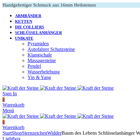
Handgefertiger Schmuck aus 16mm Heilsteinen
ARMBÄNDER
KETTEN
DIE COLLIERS
SCHLÜSSELANHÄNGER
UNIKATE
Pyramiden
Autofahrer Schutzsteine
Klangschale
Massagesteine
Pendel
Wasserbelebung
Yin & Yang
Sign In
0
Warenkorb
Menü
0
Warenkorb
Start
Shop
Sternzeichen
Widder
Baum des Lebens Schlüsselanhänger W
Lightbox