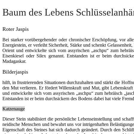
Baum des Lebens Schlüsselanhä
Roter Jaspis
Bei starker vorübergehender oder chronischer Erschöpfung, vor all
Energiestein, er verleiht Sicherheit, Stärke und schenkt Gelassenhe
Orient und entwickelte sich vom assyrischen „aschpu“ zum hebräisc
Eisenkiesel oder Silex genannt. Entstanden ist er beim durchsi­
Madagaskar.
Bilderjaspis
hilft, in
frustrierenden
Situationen durchzuhalten und stärkt die Hoffn
den Mut verlieren. Er fördert Willenskraft und Mut, gibt Lebenskr
und entwickelte sich vom assyrischen „aschpu“ zum hebräisch „jaschp
Entstanden ist er beim durchsickern des Bodens da­bei hat viele Fre
Katzenauge
Dieser Stein stabilisiert die persönliche Lebenseinstellung und sch
neidische Menschen und bewahrt uns vor intrigenhaften Belästigungen
Eigenschaft des Steines hat sich dadurch geändert. Durch den Schli